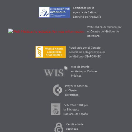
Certificado por la
Agencia de Calidad
Sanitaria de Andalucía
Web Médica Acreditada por
el Colegio de Médicos de
Barcelona
Acreditado por el Consejo
General de Colegios Oficiales
de Médicos - SEAFORMEC
Web de interés
sanitario por Portales
Médicos
Proyecto adherido
al Charter
Diversidad
ISSN 2341-1104 por
la Biblioteca
Nacional de España
Certificado de
seguridad