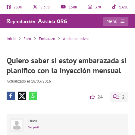
239K
5.393
158K
37K
1.610
Menú
Quiero saber si estoy embarazada si planifico con la inyección mensual
Inicio
Foro
Embarazo
Anticonceptivos
Quiero saber si estoy embarazada si
planifico con la inyección mensual
Actualizado el 18/03/2016
24
2
DIidii
Ver perfil