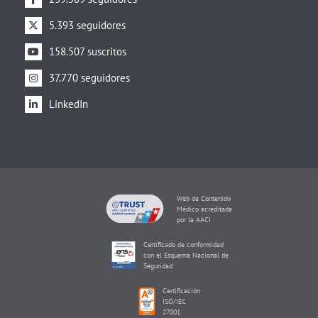
5.393 seguidores
158.507 suscritos
37.770 seguidores
LinkedIn
Web de Contenido
Médico acreditada
por la AACI
Certificado de conformidad
con el Esquema Nacional de
Seguridad
Certificación
ISO/IEC
27001