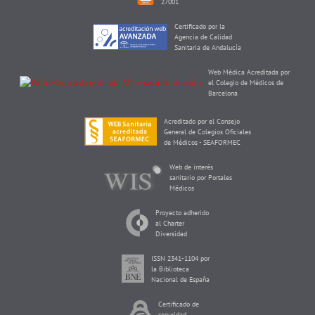
27001
Certificado por la
Agencia de Calidad
Sanitaria de Andalucía
Web Médica Acreditada por
el Colegio de Médicos de
Barcelona
Acreditado por el Consejo
General de Colegios Oficiales
de Médicos - SEAFORMEC
Web de interés
sanitario por Portales
Médicos
Proyecto adherido
al Charter
Diversidad
ISSN 2341-1104 por
la Biblioteca
Nacional de España
Certificado de
seguridad