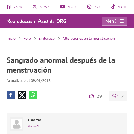
239K
5.393
158K
37K
1.610
Menú
Sangrado anormal después de la menstruación
Inicio
Foro
Embarazo
Alteraciones en la menstruación
Sangrado anormal después de la
menstruación
Actualizado el 09/01/2018
29
2
Camizm
Ver perfil