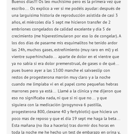
Buenos días!!! Os leo muchísimo pero es la primera vez que
escribo… Os explico a ver si me podéis ayudar: después de
una larguísima historia de reproducción asistida de casi 3
años, el miércoles día 5 sept me hicieron transfer de 2
embriones congelados de calidad excelente y día 5 de
crecimiento (me hiperestimularon por eso lo de congelar). A
los dos días de pasarme mis esquimalitos he tenido ardor
las 24h, muchos gases, estreñimiento (muy raro en mi) y el
vientre superhinchado… aparte de dolor en el vientre que
ya no sabia si era dolor premenstrual, de gases o de qué…
pues bueno ayer a las 13:00 manche el salvaeslip con
restos de progesterona marrón muy claro y a la noche
cuando me limpiaba vi en el papel como pequeñas hebras
marrones pero ya está… Llamé a la clínica y me dijeron que
eso no significaba nada, ni que si ni que no… y que
siguiera con la medicación (progynova 6 pastilla,
progesterona 800, clexane 40 y fertybiotic) que hiciera un
poco mas de reposo y que el día 19 sept me haga la beta…
Esta mañana (no iba a hacerlo) tras dormir dos horas en
toda la noche me he hecho un test de embarazo en orina y,