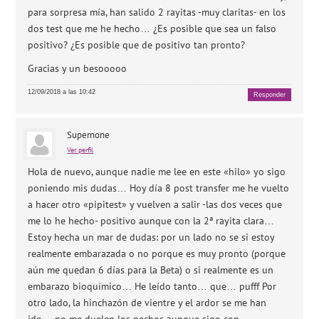
para sorpresa mía, han salido 2 rayitas -muy claritas- en los
dos test que me he hecho… ¿Es posible que sea un falso
positivo? ¿Es posible que de positivo tan pronto?
Gracias y un besooooo
12/09/2018 a las 10:42
Responder
Supernone
Ver perfil
Hola de nuevo, aunque nadie me lee en este «hilo» yo sigo
poniendo mis dudas… Hoy día 8 post transfer me he vuelto
a hacer otro «pipitest» y vuelven a salir -las dos veces que
me lo he hecho- positivo aunque con la 2ª rayita clara…
Estoy hecha un mar de dudas: por un lado no se si estoy
realmente embarazada o no porque es muy pronto (porque
aún me quedan 6 días para la Beta) o si realmente es un
embarazo bioquímico… He leído tanto… que… pufff Por
otro lado, la hinchazón de vientre y el ardor se me han
ido… no me duelen los pechos aunque sigo con