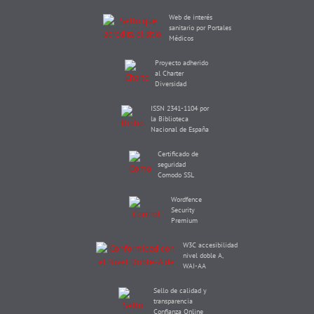
Web de interés
sanitario por Portales
Médicos
Proyecto adherido
al Charter
Diversidad
ISSN 2341-1104 por
la Biblioteca
Nacional de España
Certificado de
seguridad
Comodo SSL
Wordfence
Security
Premium
W3C accesibilidad
nivel doble A,
WAI-AA
Sello de calidad y
transparencia
Confianza Online