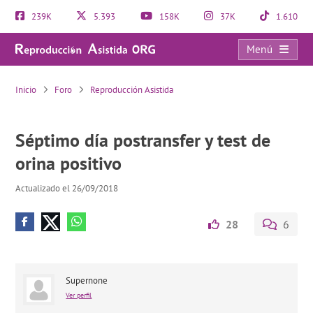
239K
5.393
158K
37K
1.610
Menú
Séptimo día postransfer y test de orina positivo
Inicio
Foro
Reproducción Asistida
Séptimo día postransfer y test de
orina positivo
Actualizado el 26/09/2018
28
6
Supernone
Ver perfil