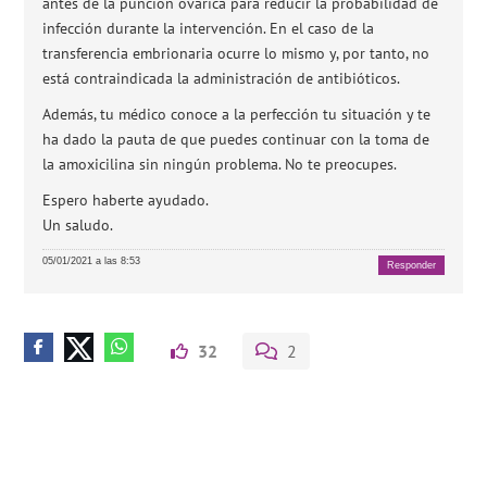
antes de la punción ovárica para reducir la probabilidad de
infección durante la intervención. En el caso de la
transferencia embrionaria ocurre lo mismo y, por tanto, no
está contraindicada la administración de antibióticos.
Además, tu médico conoce a la perfección tu situación y te
ha dado la pauta de que puedes continuar con la toma de
la amoxicilina sin ningún problema. No te preocupes.
Espero haberte ayudado.
Un saludo.
05/01/2021 a las 8:53
Responder
32
2