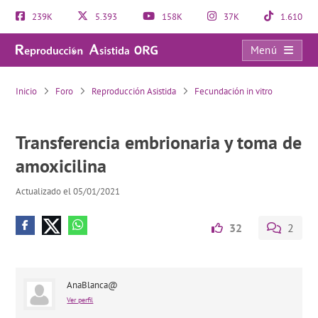
239K
5.393
158K
37K
1.610
Menú
Transferencia embrionaria y toma de amoxicilina
Inicio
Foro
Reproducción Asistida
Fecundación in vitro
Transferencia embrionaria y toma de
amoxicilina
Actualizado el 05/01/2021
32
2
AnaBlanca@
Ver perfil