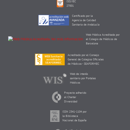
ISO/IEC
27001
Certificado por la
Agencia de Calidad
Sanitaria de Andalucía
Web Médica Acreditada por
el Colegio de Médicos de
Barcelona
Acreditado por el Consejo
General de Colegios Oficiales
de Médicos - SEAFORMEC
Web de interés
sanitario por Portales
Médicos
Proyecto adherido
al Charter
Diversidad
ISSN 2341-1104 por
la Biblioteca
Nacional de España