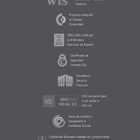
Médicos
Proyecto adherido
al Charter
Diversidad
ISSN 2341-1104 por
la Biblioteca
Nacional de España
Certificado de
seguridad
Comodo SSL
Wordfence
Security
Premium
W3C accesibilidad
nivel doble A,
WAI-AA
Sello de calidad y
transparencia
Confianza Online
Certificado Business Adapter en cumplimiento