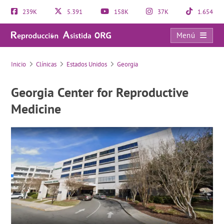
239K
5.391
158K
37K
1.654
Menú
Georgia Center for Reproductive Medicine
Inicio
Clínicas
Estados Unidos
Georgia
Georgia Center for Reproductive
Medicine