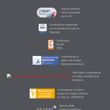
Web de Contenido
Médico acreditada
por la AACI
Certificado de conformidad
con el Esquema Nacional de
Seguridad
Certificación
ISO/IEC
27001
Certificado por la
Agencia de Calidad
Sanitaria de Andalucía
Web Médica Acreditada por
el Colegio de Médicos de
Barcelona
Acreditado por el Consejo
General de Colegios Oficiales
de Médicos - SEAFORMEC
Web de interés
sanitario por Portales