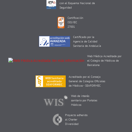
con el Esquema Nacional de
Seguridad
Certificación
ISO/IEC
27001
Certificado por la
Agencia de Calidad
Sanitaria de Andalucía
Web Médica Acreditada por
el Colegio de Médicos de
Barcelona
Acreditado por el Consejo
General de Colegios Oficiales
de Médicos - SEAFORMEC
Web de interés
sanitario por Portales
Médicos
Proyecto adherido
al Charter
Diversidad