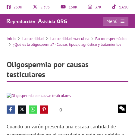
239K
5.393
158K
37K
1.610
Menú
Oligospermia por causas testiculares
Inicio
La esterilidad
La esterilidad masculina
Factor espermático
¿Qué es la oligospermia? - Causas, tipos, diagnóstico y tratamientos
Oligospermia por causas
testiculares
0
Cuando un varón presenta una escasa cantidad de