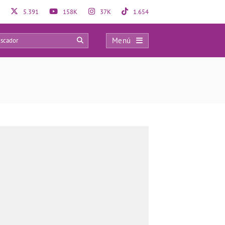
5.391
158K
37K
1.654
Menú
0