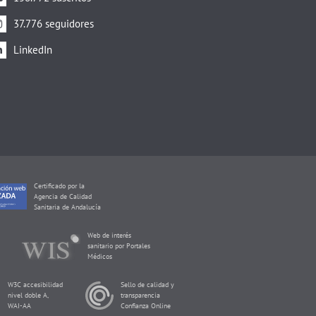
37.776 seguidores
LinkedIn
Certificado por la
Agencia de Calidad
Sanitaria de Andalucía
Web de interés
sanitario por Portales
Médicos
W3C accesibilidad
Sello de calidad y
nivel doble A,
transparencia
WAI-AA
Confianza Online