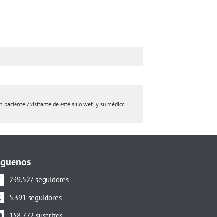
paciente / visitante de este sitio web, y su médico.
íguenos
239.527 seguidores
5.391 seguidores
158.772 suscritos