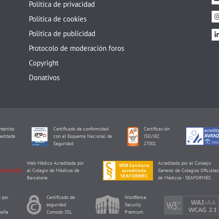
Política de privacidad
Política de cookies
Política de publicidad
Protocolo de moderación foros
Copyright
Donativos
tenido
Certificado de conformidad
Certificación
editada
con el Esquema Nacional de
ISO/IEC
I
Seguridad
27001
Web Médica Acreditada por
Acreditado por el Consejo
el Colegio de Médicos de
General de Colegios Oficiales
Barcelona
de Médicos - SEAFORMEC
 por
Certificado de
Wordfence
seguridad
Security
paña
Comodo SSL
Premium