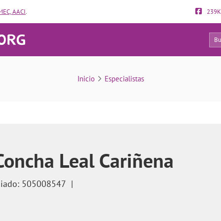
EC, AACI
.
239K
47
 entre la meiosis y la fertilidad? ¿Es necesaria?
Inicio
Especialistas
Concha Leal Cariñena
giado: 505008547
|