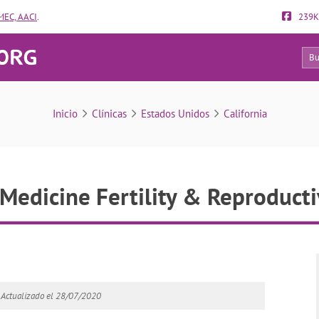
EC, AACI
.
239K
44
anford Medicine Fertility & Reproductive Health
Inicio
Clínicas
Estados Unidos
California
Medicine Fertility & Reproduct
Actualizado el 28/07/2020