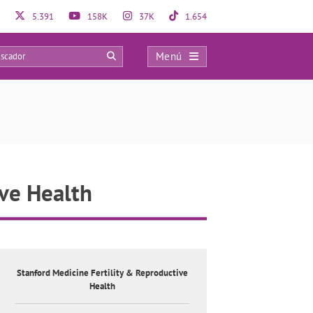
5.391
158K
37K
1.654
Menú
0
ive Health
Stanford Medicine Fertility & Reproductive
Health