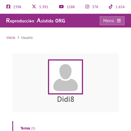
239K
5.391
158K
37K
1.654
Menú
Usuario
Inicio
Usuario
Didi8
Temas
(8)