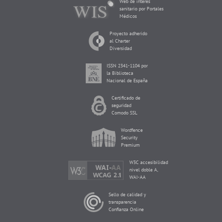
Web de interés
sanitario por Portales
Médicos
Proyecto adherido
al Charter
Diversidad
ISSN 2341-1104 por
la Biblioteca
Nacional de España
Certificado de
seguridad
Comodo SSL
Wordfence
Security
Premium
W3C accesibilidad
nivel doble A,
WAI-AA
Sello de calidad y
transparencia
Confianza Online