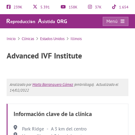
239K
5.391
158K
37K
1.654
Menú
Advanced IVF Institute
Inicio
Clínicas
Estados Unidos
Illinois
Advanced IVF Institute
Analizado por
Marta Barranquero Gómez
(embrióloga).
Actualizado el
14/02/2022
Información clave de la clínica
Park Ridge
A 3 km del centro