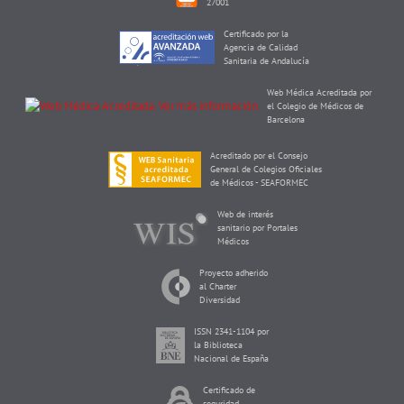
27001
Certificado por la
Agencia de Calidad
Sanitaria de Andalucía
Web Médica Acreditada por
el Colegio de Médicos de
Barcelona
Acreditado por el Consejo
General de Colegios Oficiales
de Médicos - SEAFORMEC
Web de interés
sanitario por Portales
Médicos
Proyecto adherido
al Charter
Diversidad
ISSN 2341-1104 por
la Biblioteca
Nacional de España
Certificado de
seguridad