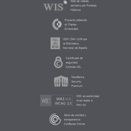
Web de interés
sanitario por Portales
Médicos
Proyecto adherido
al Charter
Diversidad
ISSN 2341-1104 por
la Biblioteca
Nacional de España
Certificado de
seguridad
Comodo SSL
Wordfence
Security
Premium
W3C accesibilidad
nivel doble A,
WAI-AA
Sello de calidad y
transparencia
Confianza Online