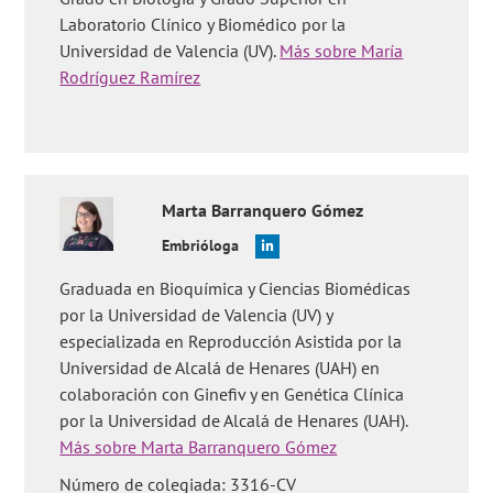
Laboratorio Clínico y Biomédico por la
Preguntas de los usuarios:
'¿Cuáles son las causas de las estrías
Universidad de Valencia (UV).
Más sobre María
en el embarazo?'
y
'¿Es lo mismo la carboxiterapia y la
mesoterapia?'
.
Rodríguez Ramírez
Marta
Barranquero Gómez
Embrióloga
Graduada en Bioquímica y Ciencias Biomédicas
por la Universidad de Valencia (UV) y
especializada en Reproducción Asistida por la
Universidad de Alcalá de Henares (UAH) en
colaboración con Ginefiv y en Genética Clínica
por la Universidad de Alcalá de Henares (UAH).
Más sobre Marta Barranquero Gómez
Número de colegiada: 3316-CV