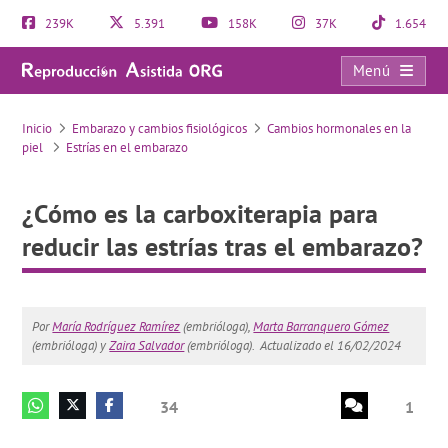
239K
5.391
158K
37K
1.654
Menú
¿Cómo es la carboxiterapia para reducir las estrías tras el embarazo?
Inicio
Embarazo y cambios fisiológicos
Cambios hormonales en la
piel
Estrías en el embarazo
¿Cómo es la carboxiterapia para
reducir las estrías tras el embarazo?
Por
María Rodríguez Ramírez
(embrióloga),
Marta Barranquero Gómez
(embrióloga) y
Zaira Salvador
(embrióloga).
Actualizado el 16/02/2024
34
1