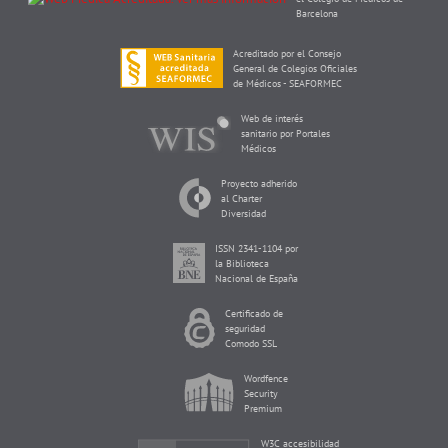
Barcelona
Acreditado por el Consejo
General de Colegios Oficiales
de Médicos - SEAFORMEC
Web de interés
sanitario por Portales
Médicos
Proyecto adherido
al Charter
Diversidad
ISSN 2341-1104 por
la Biblioteca
Nacional de España
Certificado de
seguridad
Comodo SSL
Wordfence
Security
Premium
W3C accesibilidad