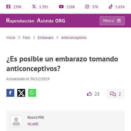
239K
5.391
158K
37K
1.654
Menú
¿Es posible un embarazo tomando anticonceptivos?
Inicio
Foro
Embarazo
Anticonceptivos
¿Es posible un embarazo tomando
anticonceptivos?
Actualizado el 30/12/2019
25
2
Rooo1998
Ver perfil