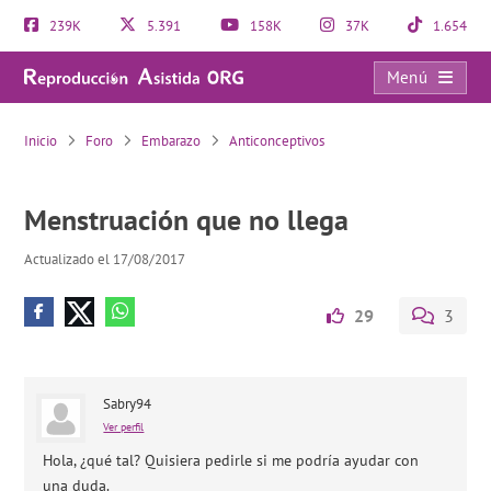
239K
5.391
158K
37K
1.654
Menú
Menstruación que no llega
Inicio
Foro
Embarazo
Anticonceptivos
Menstruación que no llega
Actualizado el 17/08/2017
29
3
Sabry94
Ver perfil
Hola, ¿qué tal? Quisiera pedirle si me podría ayudar con
una duda.