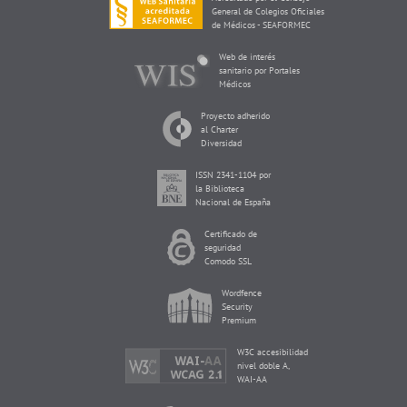
General de Colegios Oficiales
de Médicos - SEAFORMEC
Web de interés
sanitario por Portales
Médicos
Proyecto adherido
al Charter
Diversidad
ISSN 2341-1104 por
la Biblioteca
Nacional de España
Certificado de
seguridad
Comodo SSL
Wordfence
Security
Premium
W3C accesibilidad
nivel doble A,
WAI-AA