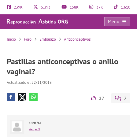
239K
5.393
158K
37K
1.610
Menú
Pastillas anticonceptivas o anillo vaginal?
Inicio
Foro
Embarazo
Anticonceptivos
Pastillas anticonceptivas o anillo
vaginal?
Actualizado el 22/11/2013
27
2
concha
Ver perfil