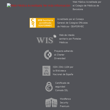
Web Médica Acreditada por
el Colegio de Médicos de
Barcelona
Acreditado por el Consejo
General de Colegios Oficiales
de Médicos - SEAFORMEC
Web de interés
sanitario por Portales
Médicos
Proyecto adherido
al Charter
Diversidad
ISSN 2341-1104 por
la Biblioteca
Nacional de España
Certificado de
seguridad
Comodo SSL
Wordfence
Security
Premium