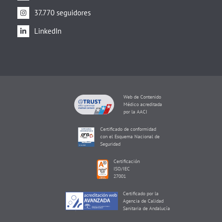
37.770 seguidores
LinkedIn
Web de Contenido
Médico acreditada
por la AACI
Certificado de conformidad
con el Esquema Nacional de
Seguridad
Certificación
ISO/IEC
27001
Certificado por la
Agencia de Calidad
Sanitaria de Andalucía