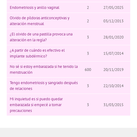
Endometriosis y anillo vaginal
2
27/05/2025
Olvido de píldoras anticonceptivas y
2
03/12/2013
alteración menstrual
¿El olvido de una pastilla provoca una
3
28/01/2020
alteración en la regla?
¿A partir de cuándo es efectivo el
3
15/07/2014
implante subdérmico?
No sé si estoy embarazada si he tenido la
600
20/11/2019
menstruación
Tengo endometriosis y sangrado después
3
22/10/2014
de relaciones
Mi inquietud es si puedo quedar
embarazada si empecé a tomar
3
31/03/2015
precauciones