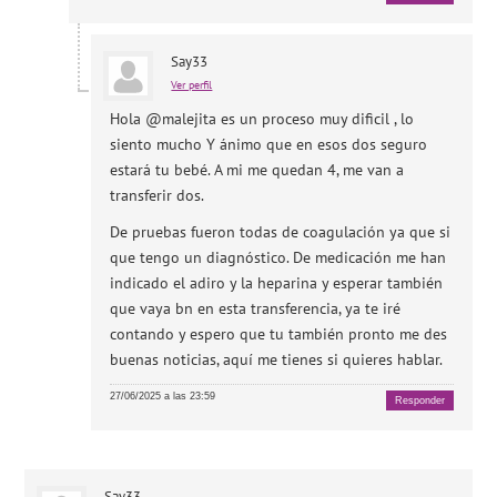
Say33
Ver perfil
Hola @malejita es un proceso muy dificil , lo
siento mucho Y ánimo que en esos dos seguro
estará tu bebé. A mi me quedan 4, me van a
transferir dos.
De pruebas fueron todas de coagulación ya que si
que tengo un diagnóstico. De medicación me han
indicado el adiro y la heparina y esperar también
que vaya bn en esta transferencia, ya te iré
contando y espero que tu también pronto me des
buenas noticias, aquí me tienes si quieres hablar.
27/06/2025 a las 23:59
Responder
Say33