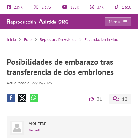
239K
5.393
158K
37K
1.610
Menú
Posibilidades de embarazo tras transferencia de dos embriones
Inicio
Foro
Reproducción Asistida
Fecundación in vitro
Posibilidades de embarazo tras
transferencia de dos embriones
Actualizado el 27/06/2025
31
12
VIOLETBP
Ver perfil