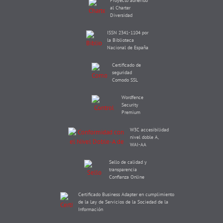
Proyecto adherido
al Charter
Diversidad
ISSN 2341-1104 por
la Biblioteca
Nacional de España
Certificado de
seguridad
Comodo SSL
Wordfence
Security
Premium
W3C accesibilidad
nivel doble A,
WAI-AA
Sello de calidad y
transparencia
Confianza Online
Certificado Business Adapter en cumplimiento
de la Ley de Servicios de la Sociedad de la
Información