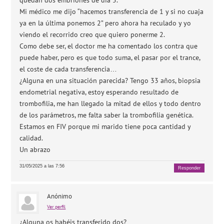
quedan dos embriones de día 5.
Mi médico me dijo “hacemos transferencia de 1 y si no cuaja
ya en la última ponemos 2” pero ahora ha reculado y yo
viendo el recorrido creo que quiero ponerme 2.
Como debe ser, el doctor me ha comentado los contra que
puede haber, pero es que todo suma, el pasar por el trance,
el coste de cada transferencia…
¿Alguna en una situación parecida? Tengo 33 años, biopsia
endometrial negativa, estoy esperando resultado de
trombofilia, me han llegado la mitad de ellos y todo dentro
de los parámetros, me falta saber la trombofilia genética.
Estamos en FIV porque mi marido tiene poca cantidad y
calidad.
Un abrazo
31/05/2025 a las 7:56
Responder
Anónimo
Ver perfil
¿Alguna os habéis transferido dos?