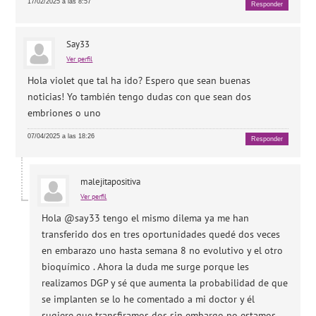
17/02/2025 a las 8:57
Responder
Say33
Ver perfil
Hola violet que tal ha ido? Espero que sean buenas
noticias! Yo también tengo dudas con que sean dos
embriones o uno
07/04/2025 a las 18:26
Responder
malejitapositiva
Ver perfil
Hola @say33 tengo el mismo dilema ya me han
transferido dos en tres oportunidades quedé dos veces
en embarazo uno hasta semana 8 no evolutivo y el otro
bioquímico . Ahora la duda me surge porque les
realizamos DGP y sé que aumenta la probabilidad de que
se implanten se lo he comentado a mi doctor y él
sugiere que transfiramos dos sin embargo no estamos