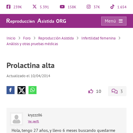
239K
5.391
158K
37K
1.654
Menú
Prolactina alta
Inicio
Foro
Reproducción Asistida
Infertilidad femenina
Análisis y otras pruebas médicas
Prolactina alta
Actualizado el 10/04/2014
10
3
kryzzz86
Ver perfil
Hola, tengo 27 años, y llevo 6 meses buscando quedarme