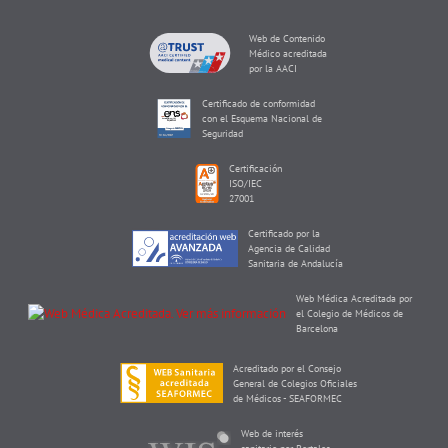
Web de Contenido
Médico acreditada
por la AACI
Certificado de conformidad
con el Esquema Nacional de
Seguridad
Certificación
ISO/IEC
27001
Certificado por la
Agencia de Calidad
Sanitaria de Andalucía
Web Médica Acreditada por
el Colegio de Médicos de
Barcelona
Acreditado por el Consejo
General de Colegios Oficiales
de Médicos - SEAFORMEC
Web de interés