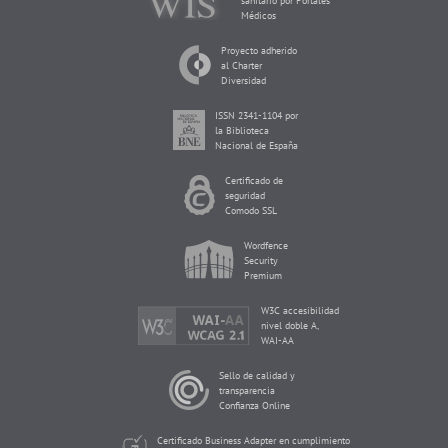
sanitario por Portales
Médicos
Proyecto adherido
al Charter
Diversidad
ISSN 2341-1104 por
la Biblioteca
Nacional de España
Certificado de
seguridad
Comodo SSL
Wordfence
Security
Premium
W3C accesibilidad
nivel doble A,
WAI-AA
Sello de calidad y
transparencia
Confianza Online
Certificado Business Adapter en cumplimiento