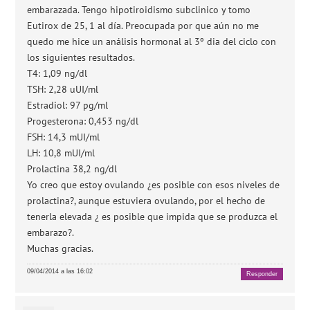
embarazada. Tengo hipotiroidismo subclinico y tomo
Eutirox de 25, 1 al día. Preocupada por que aún no me
quedo me hice un análisis hormonal al 3º dia del ciclo con
los siguientes resultados.
T4: 1,09 ng/dl
TSH: 2,28 uUI/ml
Estradiol: 97 pg/ml
Progesterona: 0,453 ng/dl
FSH: 14,3 mUI/ml
LH: 10,8 mUI/ml
Prolactina 38,2 ng/dl
Yo creo que estoy ovulando ¿es posible con esos niveles de
prolactina?, aunque estuviera ovulando, por el hecho de
tenerla elevada ¿ es posible que impida que se produzca el
embarazo?.
Muchas gracias.
09/04/2014 a las 16:02
Responder