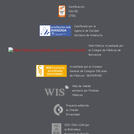
Certificación
ISO/IEC
27001
Certificado por la
Agencia de Calidad
Sanitaria de Andalucía
Web Médica Acreditada por
el Colegio de Médicos de
Barcelona
Acreditado por el Consejo
General de Colegios Oficiales
de Médicos - SEAFORMEC
Web de interés
sanitario por Portales
Médicos
Proyecto adherido
al Charter
Diversidad
ISSN 2341-1104 por
la Biblioteca
Nacional de España