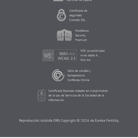
Certificado de
seguridad
Comodo SSL
Wordfence
Security
Premium
W3C accesibilidad
nivel doble A,
WAI-AA
Sello de calidad y
transparencia
Confianza Online
Certificado Business Adapter en cumplimiento
de la Ley de Servicios de la Sociedad de la
Información
Reproducción Asistida ORG Copyright © 2026 de Eureka Fertility.