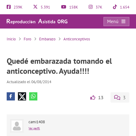
239K
5.391
158K
37K
1.654
Menú
Quedé embarazada tomando el anticonceptivo. Ayuda!!!!
Inicio
Foro
Embarazo
Anticonceptivos
Quedé embarazada tomando el
anticonceptivo. Ayuda!!!!
Actualizado el 06/08/2014
13
3
cami1408
Ver perfil