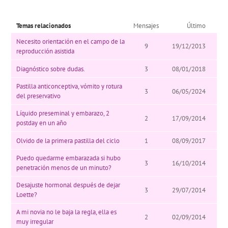
Temas relacionados
Mensajes
Último
Necesito orientación en el campo de la
9
19/12/2013
reproducción asistida
Diagnóstico sobre dudas.
3
08/01/2018
Pastilla anticonceptiva, vómito y rotura
3
06/05/2024
del preservativo
Líquido preseminal y embarazo, 2
2
17/09/2014
postday en un año
Olvido de la primera pastilla del ciclo
1
08/09/2017
Puedo quedarme embarazada si hubo
3
16/10/2014
penetración menos de un minuto?
Desajuste hormonal después de dejar
3
29/07/2014
Loette?
A mi novia no le baja la regla, ella es
2
02/09/2014
muy irregular