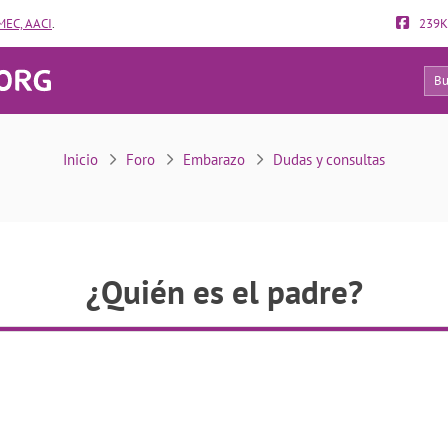
EC, AACI
.
239K
13
¿Quién es el padre?
Inicio
Foro
Embarazo
Dudas y consultas
¿Quién es el padre?