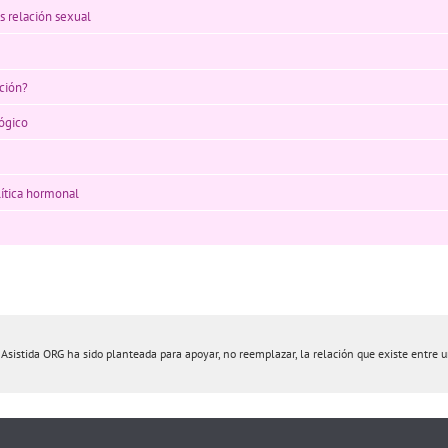
s relación sexual
ación?
lógico
lítica hormonal
istida ORG ha sido planteada para apoyar, no reemplazar, la relación que existe entre un 