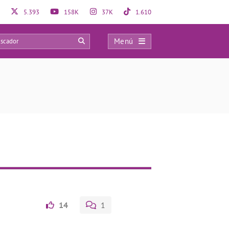
5.393
158K
37K
1.610
Menú
0
14
1