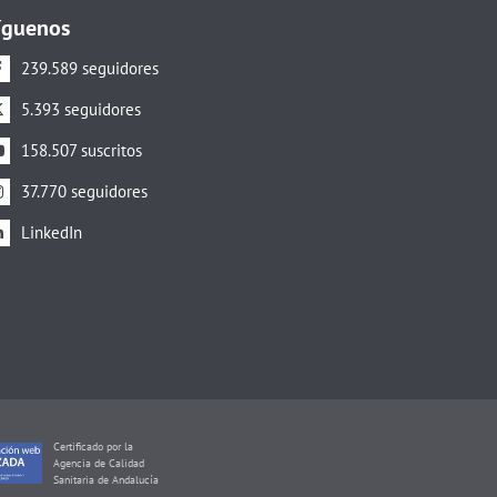
íguenos
239.589 seguidores
5.393 seguidores
158.507 suscritos
37.770 seguidores
LinkedIn
Certificado por la
Agencia de Calidad
Sanitaria de Andalucía