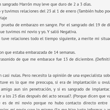
n sangrado Marrón muy leve que duro de 2 a 3 días.
o y tuvimos relaciones del 23 al 1 de enero (También hubo po
viaje
a prueba de embarazo en sangre. Por el sangrado del 19 de 
ue tuvimos mi novio y yo. Y salió Negativa.
tuve relaciones todo el tiempo siguiente, a merite mi situ
ron que estaba embarazada de 14 semanas.
ltrasonido de que me embarace fue 13 de diciembre. (Defini
n casi nulas. Pero necesito la opinión de una especialista so
tuve es lo que me preocupa, si era de implantación u ovula
migo aun sin penetración, y si es sangrado de implantac
r a los 23 días después del acto sexual?. (Porque dicen que va
 es de mi novio porque no hubo contacto directo entre
erior, mi novio cree lo mismo (Se me hizo justo informar a am