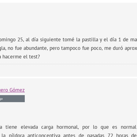
domingo 25, al día siguiente tomé la pastilla y el día 1 de
gla, no fue abundante, pero tampoco fue poco, me duró apr
 hacerme el test?
uero Gómez
ga
a tiene elevada carga hormonal, por lo que es normal 
 la píldora anticonceptiva antes de pasadas 72 horas des