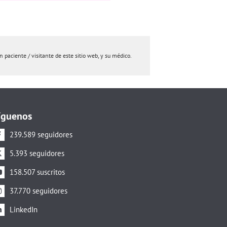
paciente / visitante de este sitio web, y su médico.
íguenos
239.589 seguidores
5.393 seguidores
158.507 suscritos
37.770 seguidores
LinkedIn