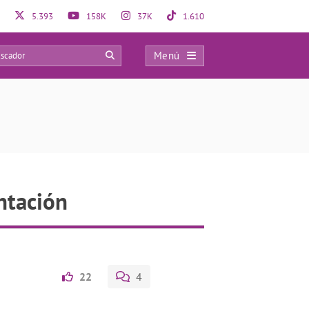
5.393
158K
37K
1.610
Menú
0
ntación
22
4