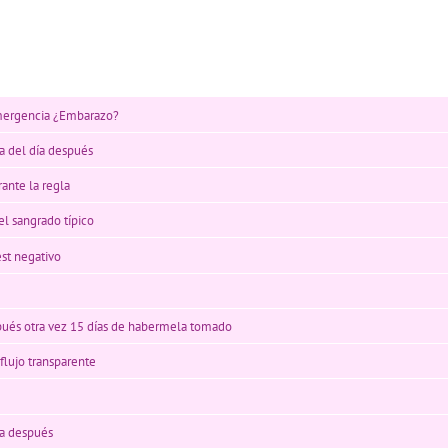
emergencia ¿Embarazo?
la del día después
ante la regla
l sangrado típico
est negativo
pués otra vez 15 días de habermela tomado
 flujo transparente
ía después