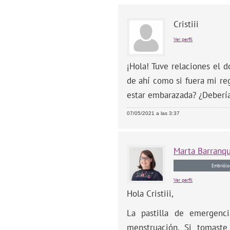
Cristiii
Ver perfil
¡Hola! Tuve relaciones el 
de ahí como si fuera mi re
estar embarazada? ¿Debería
07/05/2021 a las 3:37
Marta
Barranq
Embriólo
Ver perfil
Hola Cristiii,
La pastilla de emergenci
menstruación. Si tomaste