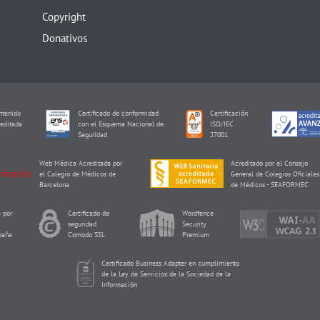
Copyright
Donativos
tenido
Certificado de conformidad
Certificación
editada
con el Esquema Nacional de
ISO/IEC
I
Seguridad
27001
Web Médica Acreditada por
Acreditado por el Consejo
el Colegio de Médicos de
General de Colegios Oficiales
Barcelona
de Médicos - SEAFORMEC
 por
Certificado de
Wordfence
seguridad
Security
paña
Comodo SSL
Premium
Certificado Business Adapter en cumplimiento
de la Ley de Servicios de la Sociedad de la
Información