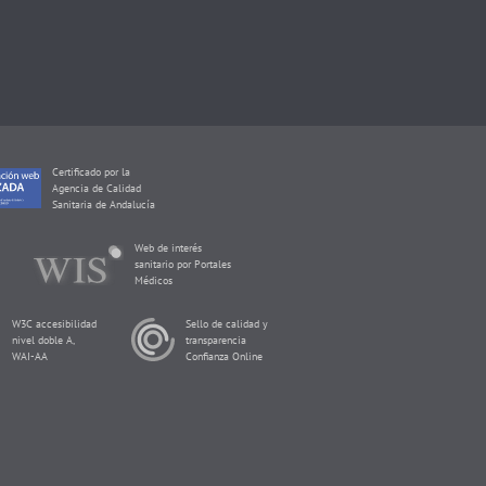
Certificado por la
Agencia de Calidad
Sanitaria de Andalucía
Web de interés
sanitario por Portales
Médicos
W3C accesibilidad
Sello de calidad y
nivel doble A,
transparencia
WAI-AA
Confianza Online