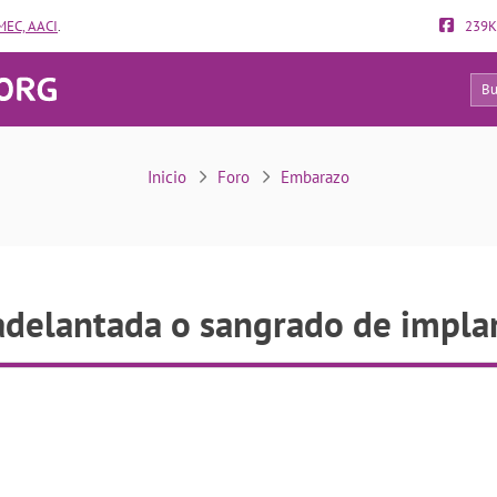
EC, AACI
.
239K
18
Regla adelantada o sangrado de implantación
Inicio
Foro
Embarazo
adelantada o sangrado de impla