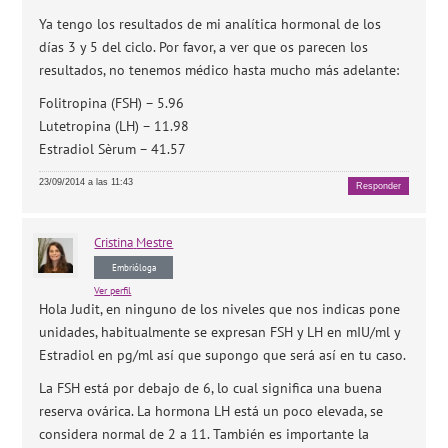
Ya tengo los resultados de mi analítica hormonal de los
días 3 y 5 del ciclo. Por favor, a ver que os parecen los
resultados, no tenemos médico hasta mucho más adelante:
Folitropina (FSH) – 5.96
Lutetropina (LH) – 11.98
Estradiol Sèrum – 41.57
23/09/2014 a las 11:43
Responder
Cristina
Mestre
Embrióloga
Ver perfil
Hola Judit, en ninguno de los niveles que nos indicas pone
unidades, habitualmente se expresan FSH y LH en mIU/ml y
Estradiol en pg/ml así que supongo que será así en tu caso.
La FSH está por debajo de 6, lo cual significa una buena
reserva ovárica. La hormona LH está un poco elevada, se
considera normal de 2 a 11. También es importante la