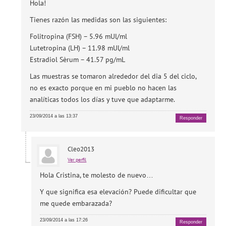
Hola!
Tienes razón las medidas son las siguientes:
Folitropina (FSH) – 5.96 mUl/ml
Lutetropina (LH) – 11.98 mUl/ml
Estradiol Sèrum – 41.57 pg/mL
Las muestras se tomaron alrededor del dia 5 del ciclo,
no es exacto porque en mi pueblo no hacen las
analíticas todos los días y tuve que adaptarme.
23/09/2014 a las 13:37
Responder
Cleo2013
Ver perfil
Hola Cristina, te molesto de nuevo…
Y que significa esa elevación? Puede dificultar que
me quede embarazada?
23/09/2014 a las 17:26
Responder