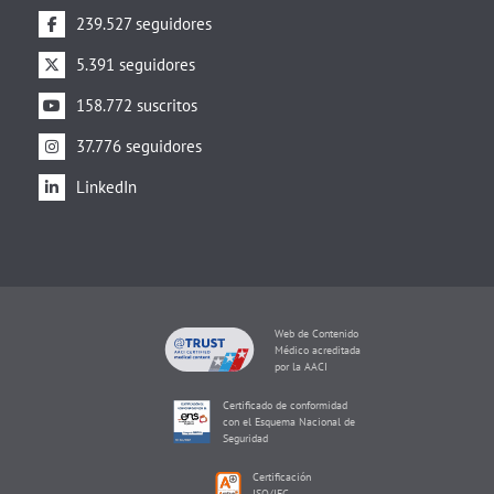
239.527 seguidores
5.391 seguidores
158.772 suscritos
37.776 seguidores
LinkedIn
Web de Contenido
Médico acreditada
por la AACI
Certificado de conformidad
con el Esquema Nacional de
Seguridad
Certificación
ISO/IEC