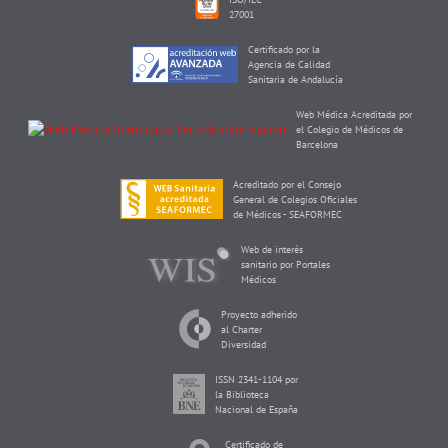
27001
Certificado por la
Agencia de Calidad
Sanitaria de Andalucía
Web Médica Acreditada por
el Colegio de Médicos de
Barcelona
Acreditado por el Consejo
General de Colegios Oficiales
de Médicos - SEAFORMEC
Web de interés
sanitario por Portales
Médicos
Proyecto adherido
al Charter
Diversidad
ISSN 2341-1104 por
la Biblioteca
Nacional de España
Certificado de