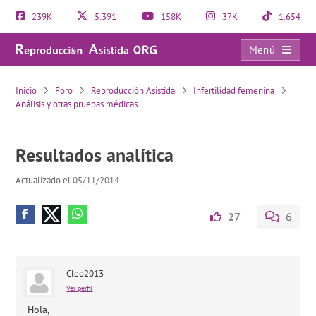
239K
5.391
158K
37K
1.654
Menú
Resultados analítica
Inicio
Foro
Reproducción Asistida
Infertilidad femenina
Análisis y otras pruebas médicas
Resultados analítica
Actualizado el 05/11/2014
27
6
Cleo2013
Ver perfil
Hola,