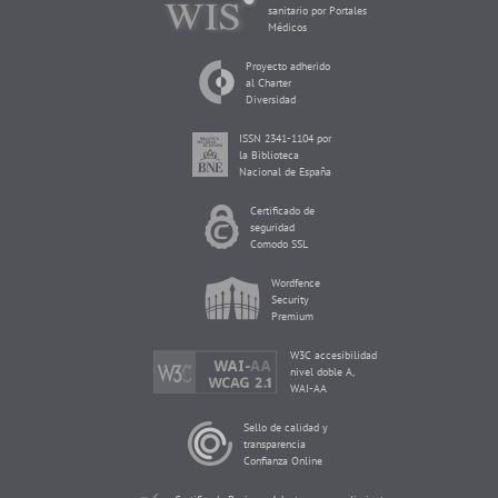
sanitario por Portales
Médicos
Proyecto adherido
al Charter
Diversidad
ISSN 2341-1104 por
la Biblioteca
Nacional de España
Certificado de
seguridad
Comodo SSL
Wordfence
Security
Premium
W3C accesibilidad
nivel doble A,
WAI-AA
Sello de calidad y
transparencia
Confianza Online