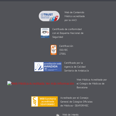
Web de Contenido
Médico acreditada
por la AACI
Certificado de conformidad
con el Esquema Nacional de
Seguridad
Certificación
ISO/IEC
27001
Certificado por la
Agencia de Calidad
Sanitaria de Andalucía
Web Médica Acreditada por
el Colegio de Médicos de
Barcelona
Acreditado por el Consejo
General de Colegios Oficiales
de Médicos - SEAFORMEC
Web de interés