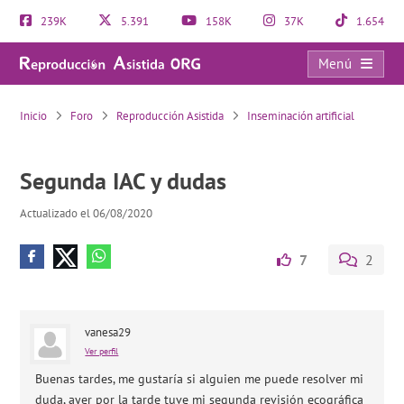
239K
5.391
158K
37K
1.654
Menú
Segunda IAC y dudas
Inicio
Foro
Reproducción Asistida
Inseminación artificial
Segunda IAC y dudas
Actualizado el 06/08/2020
7
2
vanesa29
Ver perfil
Buenas tardes, me gustaría si alguien me puede resolver mi
duda, ayer por la tarde tuve mi segunda revisión ecográfica