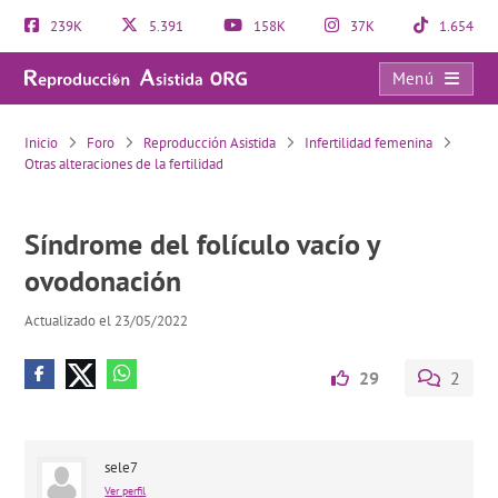
239K
5.391
158K
37K
1.654
Menú
Síndrome del folículo vacío y ovodonación
Inicio
Foro
Reproducción Asistida
Infertilidad femenina
Otras alteraciones de la fertilidad
Síndrome del folículo vacío y
ovodonación
Actualizado el 23/05/2022
29
2
sele7
Ver perfil