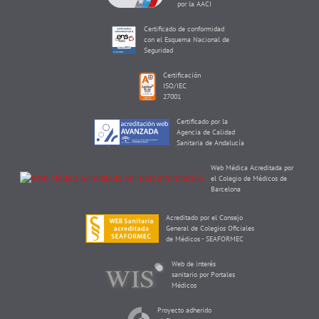
por la AACI
Certificado de conformidad
con el Esquema Nacional de
Seguridad
Certificación
ISO/IEC
27001
Certificado por la
Agencia de Calidad
Sanitaria de Andalucía
Web Médica Acreditada por
el Colegio de Médicos de
Barcelona
Acreditado por el Consejo
General de Colegios Oficiales
de Médicos - SEAFORMEC
Web de interés
sanitario por Portales
Médicos
Proyecto adherido