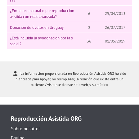
FIV
¿Embarazo natural o por reproducción
6
29/04/2013
asistida con edad avanzada?
Donación de óvulos en Uruguay
2
26/07/2017
¿Está incluida la ovodonacion por la s.
36
01/05/2019
social?
La información proporcionada en Reproducción Asistida ORG ha sido
planteada para apoyar, no reemplazar, la relación que existe entre un
paciente / visitante de este sitio web, y su médico.
Reproducción Asistida ORG
Sobre nosotros
Equipo