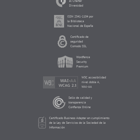
al Charter
Diversidad
ISSN 2341-1104 por
la Biblioteca
Nacional de España
Certificado de
seguridad
Comodo SSL
Wordfence
Security
Premium
W3C accesibilidad
nivel doble A,
WAI-AA
Sello de calidad y
transparencia
Confianza Online
Certificado Business Adapter en cumplimiento
de la Ley de Servicios de la Sociedad de la
Información