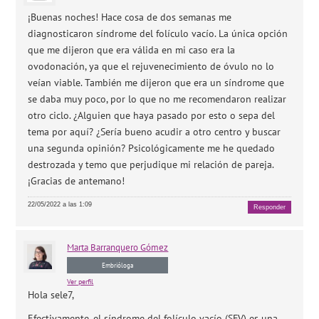
¡Buenas noches! Hace cosa de dos semanas me
diagnosticaron síndrome del folículo vacío. La única opción
que me dijeron que era válida en mi caso era la
ovodonación, ya que el rejuvenecimiento de óvulo no lo
veían viable. También me dijeron que era un síndrome que
se daba muy poco, por lo que no me recomendaron realizar
otro ciclo. ¿Alguien que haya pasado por esto o sepa del
tema por aquí? ¿Sería bueno acudir a otro centro y buscar
una segunda opinión? Psicológicamente me he quedado
destrozada y temo que perjudique mi relación de pareja.
¡Gracias de antemano!
22/05/2022 a las 1:09
Responder
Marta
Barranquero Gómez
Embrióloga
Ver perfil
Hola sele7,
Efectivamente, el síndrome del folículo vacío (SFV) es una