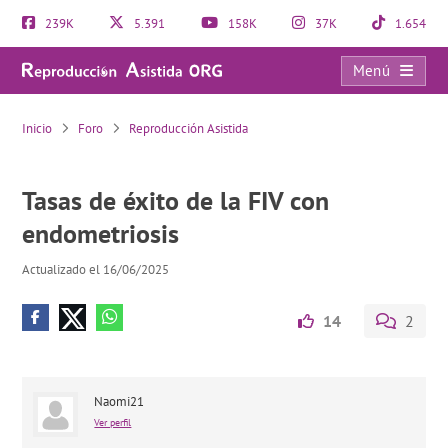
239K
5.391
158K
37K
1.654
Menú
Tasas de éxito de la FIV con endometriosis
Inicio
Foro
Reproducción Asistida
Tasas de éxito de la FIV con
endometriosis
Actualizado el 16/06/2025
14
2
Naomi21
Ver perfil