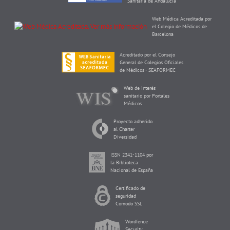
Sanitaria de Andalucía
Web Médica Acreditada por
el Colegio de Médicos de
Barcelona
Acreditado por el Consejo
General de Colegios Oficiales
de Médicos - SEAFORMEC
Web de interés
sanitario por Portales
Médicos
Proyecto adherido
al Charter
Diversidad
ISSN 2341-1104 por
la Biblioteca
Nacional de España
Certificado de
seguridad
Comodo SSL
Wordfence
Security