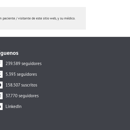
paciente / visitante de este sitio web, y su médico.
íguenos
239.589 seguidores
5.393 seguidores
158.507 suscritos
37.770 seguidores
LinkedIn