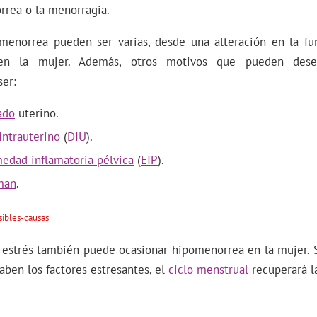
rrea o la menorragia.
menorrea pueden ser varias, desde una alteración en la fu
 en la mujer. Además, otros motivos que pueden dese
er:
ado
uterino.
intrauterino
(
DIU
).
edad inflamatoria pélvica
(
EIP
).
man
.
estrés también puede ocasionar hipomenorrea en la mujer. 
aben los factores estresantes, el
ciclo menstrual
recuperará l