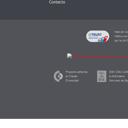
Contacto
Web de Con
Médico acr
por la AAC
Proyecto adherido
ISSN 2341-1104
al Charter
la Biblioteca
Diversidad
Nacional de Es