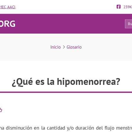
EC, AACI
.
239K
48
¿Qué es la hipomenorrea?
Inicio
Glosario
¿Qué es la hipomenorrea?
a disminución en la cantidad y/o duración del flujo menstru