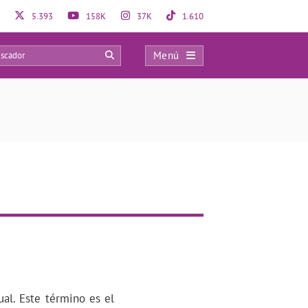
5.393
158K
37K
1.610
Menú
0
al. Este término es el