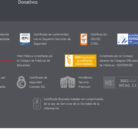
Donativos
tenido
Certificado de conformidad
Certificación
editada
con el Esquema Nacional de
ISO/IEC
I
Seguridad
27001
Web Médica Acreditada por
Acreditado por el Consejo
el Colegio de Médicos de
General de Colegios Oficiales
Barcelona
de Médicos - SEAFORMEC
 por
Certificado de
Wordfence
seguridad
Security
paña
Comodo SSL
Premium
Certificado Business Adapter en cumplimiento
de la Ley de Servicios de la Sociedad de la
Información
Reproducción Asistida ORG Copyright © 2026 de Eureka Fertility.