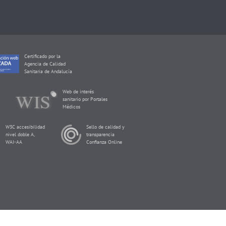
Certificado por la
Agencia de Calidad
Sanitaria de Andalucía
Web de interés
sanitario por Portales
Médicos
W3C accesibilidad
Sello de calidad y
nivel doble A,
transparencia
WAI-AA
Confianza Online