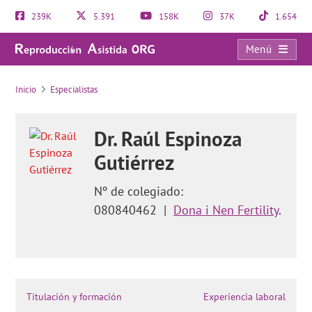
239K
5.391
158K
37K
1.654
Menú
Tasas de éxito de los tratamientos de reproducción asistida
Inicio
Especialistas
Dr. Raúl Espinoza
Gutiérrez
Nº de colegiado:
080840462
|
Dona i Nen Fertility
.
Titulación y formación
Experiencia laboral