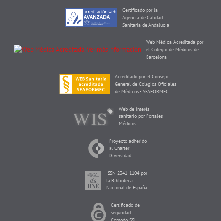
Certificado por la
Agencia de Calidad
Sanitaria de Andalucía
Web Médica Acreditada por
el Colegio de Médicos de
Barcelona
Acreditado por el Consejo
General de Colegios Oficiales
de Médicos - SEAFORMEC
Web de interés
sanitario por Portales
Médicos
Proyecto adherido
al Charter
Diversidad
ISSN 2341-1104 por
la Biblioteca
Nacional de España
Certificado de
seguridad
Comodo SSL