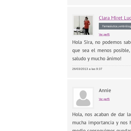
Clara
Miret Lu
Farmacéutica y embriólog
Ver perfil
Hola Sira, no podemos sab
que sea el menos posible,
saludo y mucho ánimo!
26/03/2013 a las 9:37
Annie
Ver perfil
Hola, nos acaban de dar l
mucha importancia y nos 
medio conseguimos quedarn