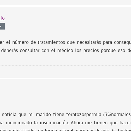
cio
a
er el número de tratamientos que necesitarás para conseg
 deberás consultar con el médico los precios porque eso d
a noticia que mi marido tiene teratozospermia (3%normales
ha mencionado la inseminación. Ahora me tienen que hacer
os embarazados de forma natural, pero por desgracia, tuvim