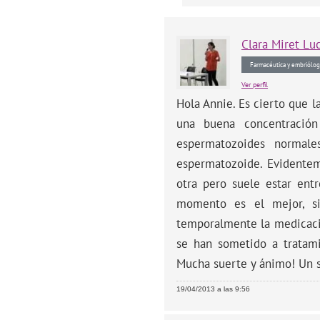
Clara
Miret Lu
Farmacéutica y embriólog
Ver perfil
Hola Annie. Es cierto que 
una buena concentració
espermatozoides normale
espermatozoide. Evidenteme
otra pero suele estar ent
momento es el mejor, si
temporalmente la medicaci
se han sometido a tratami
Mucha suerte y ánimo! Un 
19/04/2013 a las 9:56