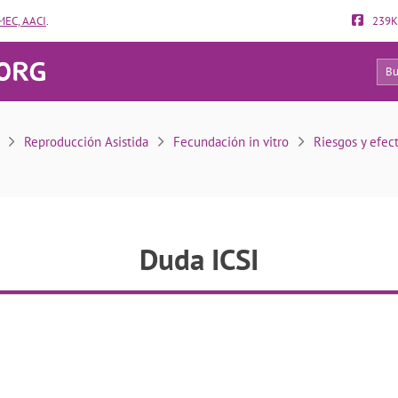
EC, AACI
.
239K
25
Duda ICSI
Reproducción Asistida
Fecundación in vitro
Riesgos y efec
Duda ICSI