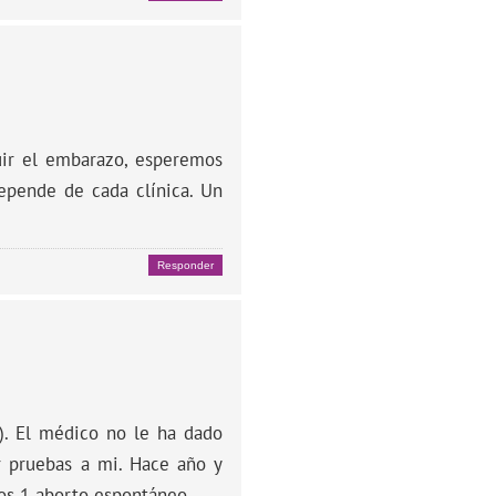
uir el embarazo, esperemos
epende de cada clínica. Un
Responder
). El médico no le ha dado
 pruebas a mi. Hace año y
os 1 aborto espontáneo.