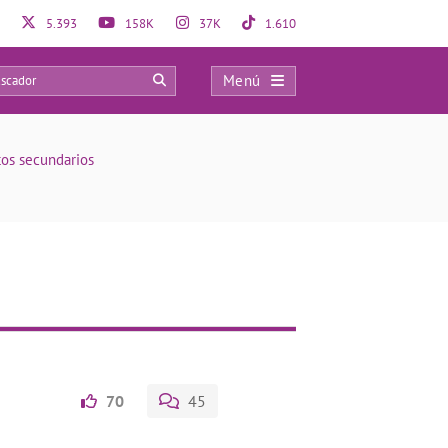
5.393
158K
37K
1.610
Menú
0
tos secundarios
70
45