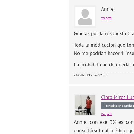
Annie
Ver perfil
Gracias por la respuesta Cla
Toda la médicacion que toma
No me podrían hacer 1 ins
La probabilidad de quedart
21/04/2013 a las 22:33
Clara
Miret Lu
Farmacéutica y embriólog
Ver perfil
Annie, con ese 3% es comp
consultárselo al médico qu