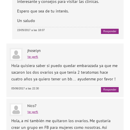
interesante y consejos para visitar las clínicas.
Espero que sea de tu interés.
Un saludo
15/05/2017 a las 18:07
Responder
jhoselyn
Ver perfil
Hola quisiera saber si puedo quedar embarazada ya que me
sacaron los dos ovarios ya que tenia 2 teratomas hace
cuatro años ya quiero tener un bb… ayudenme por favor !
05/06/2017 a las 22:30
Responder
Nico7
Ver perfil
Hola, a mi también me quitaron los ovarios. Me gustaría
crear un grupo en FB para mujeres como nosotras. Así