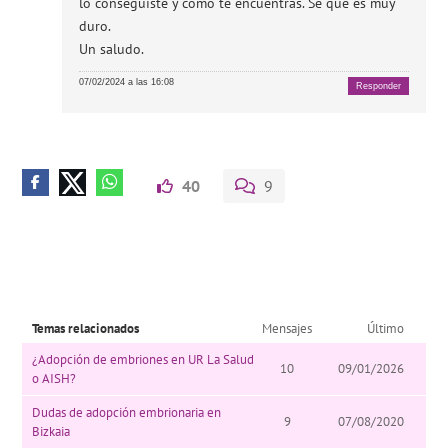
lo conseguiste y cómo te encuentras. Se que es muy
duro.
Un saludo.
07/02/2024 a las 16:08
Responder
40
9
Temas relacionados
Mensajes
Último
¿Adopción de embriones en UR La Salud
10
09/01/2026
o AISH?
Dudas de adopción embrionaria en
9
07/08/2020
Bizkaia