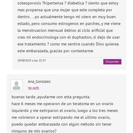
osteoporosis ?hipertensa ? diabetica ? siento que estoy
mas propensa que una mujer que este completa por
dentro….yo actualmente tengo mi utero en muy buen
estado, pero consumo estrogenos en parches, y me viene
la menstruacion mensual debiso al ciclo arificial que
creo mi endocrinologa con el duphaston, si dejo de usar
ese tratamiento ? como me sentire cuando Dios quierea
este embarazada, gracias por contestarme
20/08/2015 a las 22:37
Responder
Ana_Gonzales
Ver perfil
buenas tarde ,ayudarme con esta pregunta.
hace 6 meses me operaron de un teratoma en un ovario
izquierdo y me extirparon el ovario, luego a los tres meses
me volvieron a operar extirpando me el ultimo ovario,
puedo quedar embarazada con algún método sin tener
ninguno de mis ovarios?