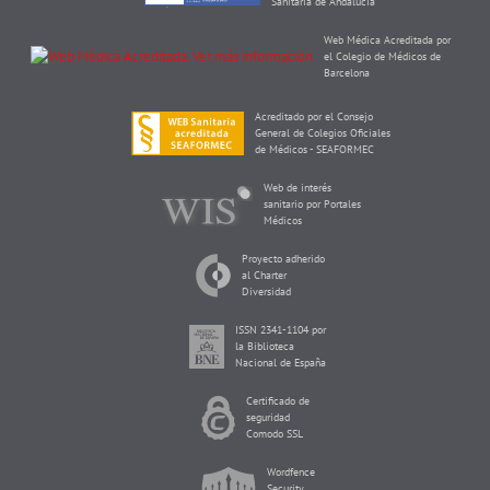
Sanitaria de Andalucía
Web Médica Acreditada por
el Colegio de Médicos de
Barcelona
Acreditado por el Consejo
General de Colegios Oficiales
de Médicos - SEAFORMEC
Web de interés
sanitario por Portales
Médicos
Proyecto adherido
al Charter
Diversidad
ISSN 2341-1104 por
la Biblioteca
Nacional de España
Certificado de
seguridad
Comodo SSL
Wordfence
Security