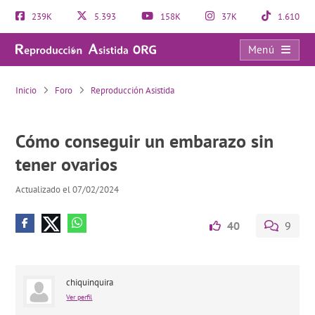
239K
5.393
158K
37K
1.610
Menú
Cómo conseguir un embarazo sin tener ovarios
Inicio
Foro
Reproducción Asistida
Cómo conseguir un embarazo sin
tener ovarios
Actualizado el 07/02/2024
40
9
chiquinquira
Ver perfil