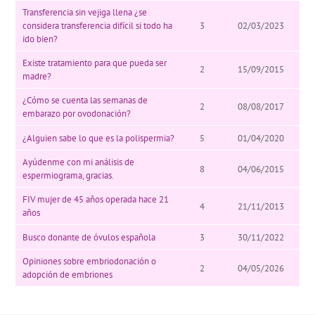
Transferencia sin vejiga llena ¿se
considera transferencia difícil si todo ha
3
02/03/2023
ido bien?
Existe tratamiento para que pueda ser
2
15/09/2015
madre?
¿Cómo se cuenta las semanas de
2
08/08/2017
embarazo por ovodonación?
¿Alguien sabe lo que es la polispermia?
5
01/04/2020
Ayúdenme con mi análisis de
8
04/06/2015
espermiograma, gracias.
FIV mujer de 45 años operada hace 21
4
21/11/2013
años
Busco donante de óvulos española
3
30/11/2022
Opiniones sobre embriodonación o
2
04/05/2026
adopción de embriones