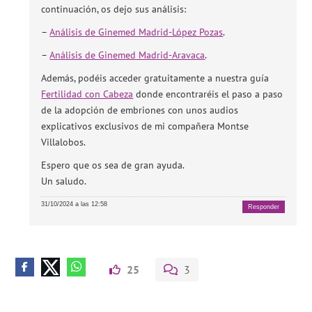
continuación, os dejo sus análisis:
–
Análisis de Ginemed Madrid-López Pozas
.
–
Análisis de Ginemed Madrid-Aravaca
.
Además, podéis acceder gratuitamente a nuestra guía
Fertilidad con Cabeza
donde encontraréis el paso a paso
de la adopción de embriones con unos audios
explicativos exclusivos de mi compañera Montse
Villalobos.
Espero que os sea de gran ayuda.
Un saludo.
31/10/2024 a las 12:58
Responder
25
3