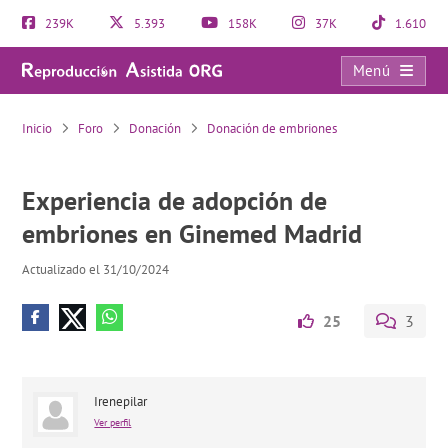
239K
5.393
158K
37K
1.610
Menú
Experiencia de adopción de embriones en Ginemed Madrid
Inicio
Foro
Donación
Donación de embriones
Experiencia de adopción de
embriones en Ginemed Madrid
Actualizado el 31/10/2024
25
3
Irenepilar
Ver perfil