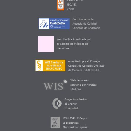
Certificación
ISO/IEC
27001
Certificado por la
Agencia de Calidad
Sanitaria de Andalucía
Web Médica Acreditada por
el Colegio de Médicos de
Barcelona
Acreditado por el Consejo
General de Colegios Oficiales
de Médicos - SEAFORMEC
Web de interés
sanitario por Portales
Médicos
Proyecto adherido
al Charter
Diversidad
ISSN 2341-1104 por
la Biblioteca
Nacional de España