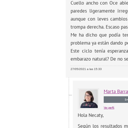
Cuello ancho con Oce abier
paredes ligeramente irreg
aunque con leves cambios s
trompa derecha. Escaso pas
Me ha dicho que podía te
problema ya están dando po
Este ciclo tenía esperan
embarazo natural? De no ser
27/05/2021 a las 15:33
Marta
Barr
Em
Ver perfil
Hola Necaty,
Según los resultados m