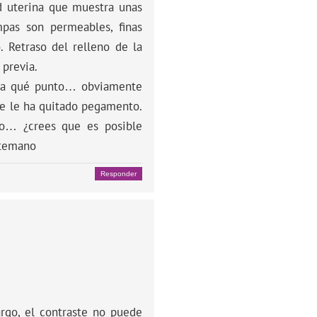
ad uterina que muestra unas
mpas son permeables, finas
. Retraso del relleno de la
 previa.
sta qué punto… obviamente
se le ha quitado pegamento.
co… ¿crees que es posible
ntemano
Responder
rgo, el contraste no puede