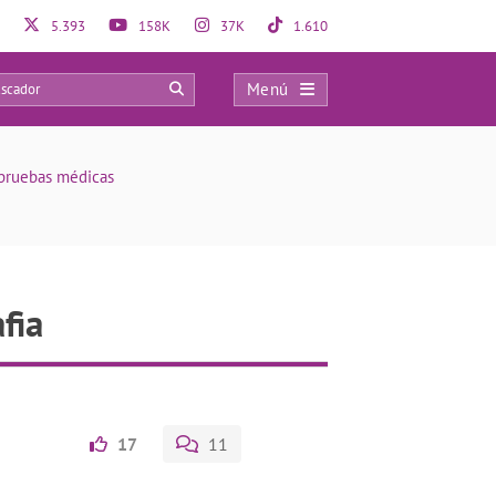
5.393
158K
37K
1.610
Menú
0
s pruebas médicas
fia
17
11