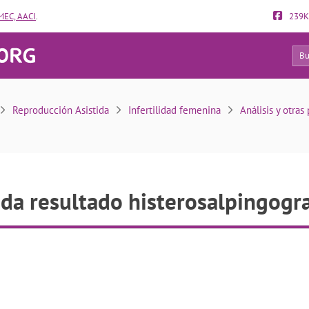
EC, AACI
.
239K
6
Duda resultado histerosalpingografia
Reproducción Asistida
Infertilidad femenina
Análisis y otra
da resultado histerosalpingogra