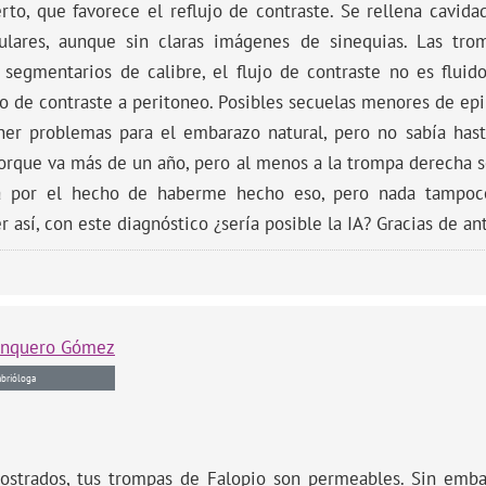
to, que favorece el reflujo de contraste. Se rellena cavid
ulares, aunque sin claras imágenes de sinequias. Las tro
egmentarios de calibre, el flujo de contraste no es fluido
o de contraste a peritoneo. Posibles secuelas menores de epi
ner problemas para el embarazo natural, pero no sabía ha
rque va más de un año, pero al menos a la trompa derecha 
za por el hecho de haberme hecho eso, pero nada tampo
 así, con este diagnóstico ¿sería posible la IA? Gracias de a
anquero Gómez
brióloga
ostrados, tus trompas de Falopio son permeables. Sin emba