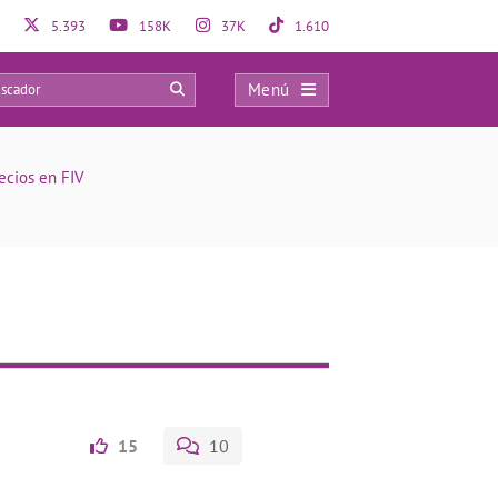
5.393
158K
37K
1.610
Menú
0
recios en FIV
15
10