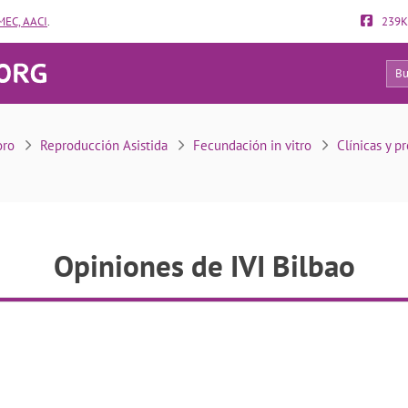
EC, AACI
.
239K
5
Opiniones de IVI Bilbao
oro
Reproducción Asistida
Fecundación in vitro
Clínicas y p
Opiniones de IVI Bilbao