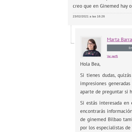
creo que en Ginemed hay opc
23/02/2021 a las 16:26
Marta
Barr
Em
Ver perfil
Hola Bea,
Si tienes dudas, quizá
impresiones generadas 
aparte de preguntar si h
Si estás interesada en e
encontrarás información 
de ginemed Bilbao tambi
por los especialistas d