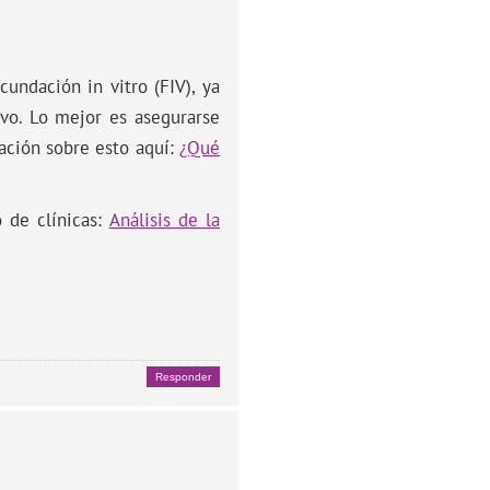
undación in vitro (FIV), ya
ivo. Lo mejor es asegurarse
ación sobre esto aquí:
¿Qué
o de clínicas:
Análisis de la
Responder