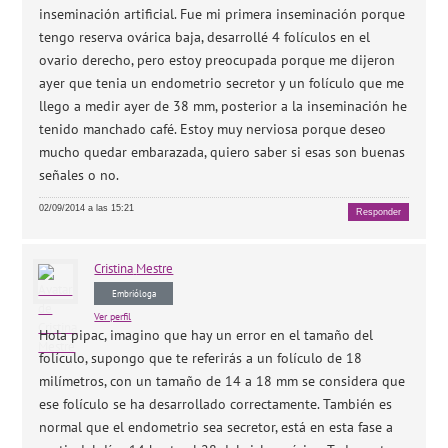
inseminación artificial. Fue mi primera inseminación porque
tengo reserva ovárica baja, desarrollé 4 folículos en el
ovario derecho, pero estoy preocupada porque me dijeron
ayer que tenia un endometrio secretor y un folículo que me
llego a medir ayer de 38 mm, posterior a la inseminación he
tenido manchado café. Estoy muy nerviosa porque deseo
mucho quedar embarazada, quiero saber si esas son buenas
señales o no.
02/09/2014 a las 15:21
Responder
Cristina
Mestre
Embrióloga
Ver perfil
Hola pipac, imagino que hay un error en el tamaño del
folículo, supongo que te referirás a un folículo de 18
milímetros, con un tamaño de 14 a 18 mm se considera que
ese folículo se ha desarrollado correctamente. También es
normal que el endometrio sea secretor, está en esta fase a