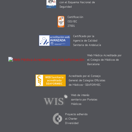
con el Esquema Nacional de
Seguridad
Certificación
ISO/IEC
27001
Certificado por la
Agencia de Calidad
Sanitaria de Andalucía
Web Médica Acreditada por
el Colegio de Médicos de
Barcelona
Acreditado por el Consejo
General de Colegios Oficiales
de Médicos - SEAFORMEC
Web de interés
sanitario por Portales
Médicos
Proyecto adherido
al Charter
Diversidad