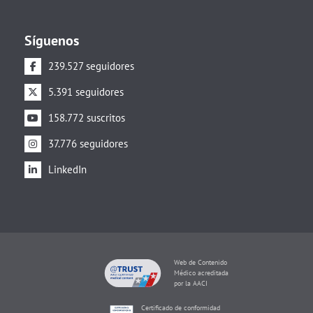
Síguenos
239.527 seguidores
5.391 seguidores
158.772 suscritos
37.776 seguidores
LinkedIn
Web de Contenido
Médico acreditada
por la AACI
Certificado de conformidad