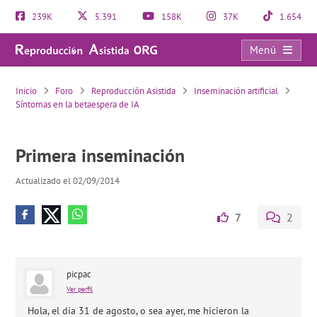
239K
5.391
158K
37K
1.654
Menú
Primera inseminación
Inicio
Foro
Reproducción Asistida
Inseminación artificial
Síntomas en la betaespera de IA
Primera inseminación
Actualizado el 02/09/2014
7
2
picpac
Ver perfil
Hola, el día 31 de agosto, o sea ayer, me hicieron la