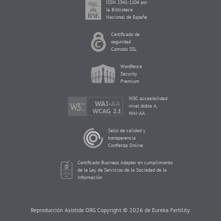
ISSN 2341-1104 por
la Biblioteca
Nacional de España
Certificado de
seguridad
Comodo SSL
Wordfence
Security
Premium
W3C accesibilidad
nivel doble A,
WAI-AA
Sello de calidad y
transparencia
Confianza Online
Certificado Business Adapter en cumplimiento
de la Ley de Servicios de la Sociedad de la
Información
Reproducción Asistida ORG Copyright © 2026 de Eureka Fertility.