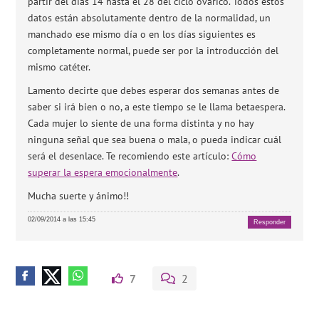
partir del días 14 hasta el 28 del ciclo ovárico. Todos estos
datos están absolutamente dentro de la normalidad, un
manchado ese mismo día o en los días siguientes es
completamente normal, puede ser por la introducción del
mismo catéter.
Lamento decirte que debes esperar dos semanas antes de
saber si irá bien o no, a este tiempo se le llama betaespera.
Cada mujer lo siente de una forma distinta y no hay
ninguna señal que sea buena o mala, o pueda indicar cuál
será el desenlace. Te recomiendo este artículo:
Cómo
superar la espera emocionalmente
.
Mucha suerte y ánimo!!
02/09/2014 a las 15:45
Responder
7
2