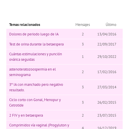
Temas relacionados
Mensajes
Último
Dolores de periodo luego de IA
2
13/04/2016
Test de orina durante la betaespera
3
22/09/2017
Cuántas estimulaciones y punción
1
29/10/2022
ovárica seguidas
astenoteratozoospermia en el
2
17/02/2016
seminograma
3º IA con manchado pero negativo
3
27/03/2014
resultado.
Ciclo corto con Gonal, Menopur y
3
26/02/2015
Cetrotide
2 FIV y en betaespera
2
23/07/2015
Comprimidos vía vaginal (Progyluton y
4
16/12/2019