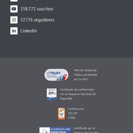
158.772 suscritos
37.776 seguidores
LinkedIn
Web de Contenido
Médico acreditada
por la AACI
Certificado de conformidad
con el Esquema Nacional de
Seguridad
Certificación
ISO/IEC
27001
Certificado por la
Agencia de Calidad