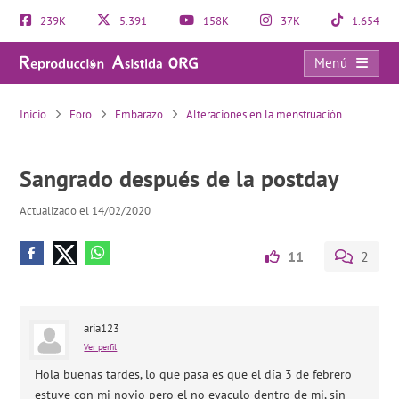
239K
5.391
158K
37K
1.654
Menú
Sangrado después de la postday
Inicio
Foro
Embarazo
Alteraciones en la menstruación
Sangrado después de la postday
Actualizado el 14/02/2020
11
2
aria123
Ver perfil
Hola buenas tardes, lo que pasa es que el día 3 de febrero
estuve con mi novio pero el no eyaculo dentro de mi, sin