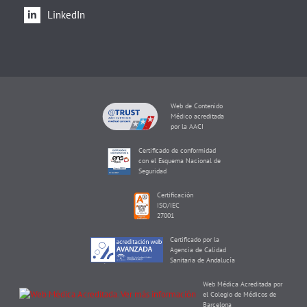
LinkedIn
Web de Contenido
Médico acreditada
por la AACI
Certificado de conformidad
con el Esquema Nacional de
Seguridad
Certificación
ISO/IEC
27001
Certificado por la
Agencia de Calidad
Sanitaria de Andalucía
Web Médica Acreditada por
el Colegio de Médicos de
Barcelona