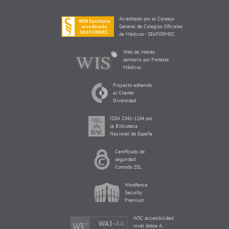
Acreditado por el Consejo
General de Colegios Oficiales
de Médicos - SEAFORMEC
Web de interés
sanitario por Portales
Médicos
Proyecto adherido
al Charter
Diversidad
ISSN 2341-1104 por
la Biblioteca
Nacional de España
Certificado de
seguridad
Comodo SSL
Wordfence
Security
Premium
W3C accesibilidad
nivel doble A,