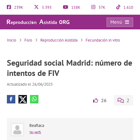
239K
5.393
158K
37K
1.610
Menú
Seguridad social Madrid: número de intentos de FIV
Inicio
Foro
Reproducción Asistida
Fecundación in vitro
Seguridad social Madrid: número de
intentos de FIV
Actualizado el 26/06/2025
26
2
Beaflaca
Ver perfil