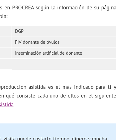
dos en PROCREA según la información de su página
bla:
DGP
FIV donante de óvulos
Inseminación artificial de donante
producción asistida es el más indicado para ti y
en qué consiste cada uno de ellos en el siguiente
istida
.
a visita puede costarte tiempo, dinero y mucha