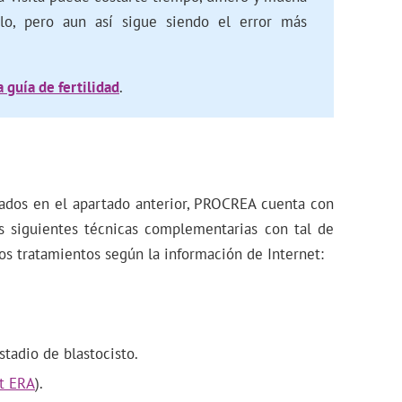
illo, pero aun así sigue siendo el error más
 guía de fertilidad
.
ados en el apartado anterior, PROCREA cuenta con
las siguientes técnicas complementarias con tal de
os tratamientos según la información de Internet:
stadio de blastocisto.
t ERA
).