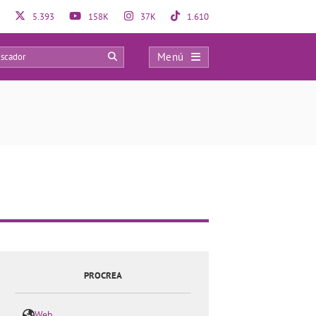
5.393
158K
37K
1.610
Menú
0
PROCREA
Web