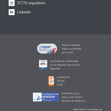
37.770 seguidores
LinkedIn
Web de Contenido
Médico acreditada
por la AACI
Certificado de conformidad
con el Esquema Nacional de
Seguridad
Certificación
ISO/IEC
27001
Certificado por la
Agencia de Calidad
Sanitaria de Andalucía
Web Médica Acreditada por