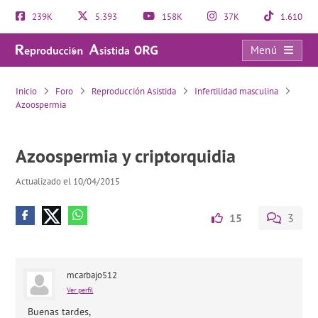
239K
5.393
158K
37K
1.610
Menú
Azoospermia y criptorquidia
Inicio
Foro
Reproducción Asistida
Infertilidad masculina
Azoospermia
Azoospermia y criptorquidia
Actualizado el 10/04/2015
15
3
mcarbajo512
Ver perfil
Buenas tardes,