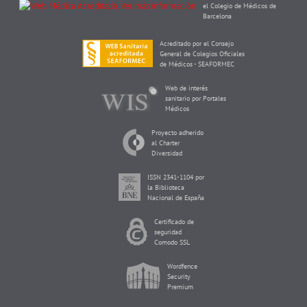
el Colegio de Médicos de
Barcelona
Acreditado por el Consejo
General de Colegios Oficiales
de Médicos - SEAFORMEC
Web de interés
sanitario por Portales
Médicos
Proyecto adherido
al Charter
Diversidad
ISSN 2341-1104 por
la Biblioteca
Nacional de España
Certificado de
seguridad
Comodo SSL
Wordfence
Security
Premium