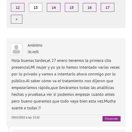
12
13
14
15
16
17
>
Anónimo
Ver perfil
Hola buenas tardes,el 27 enero tenemos la primera cita
presencial.Mi mujer y yo ya lo hemos intentado varías veces
por lo privado y vamos a intentarlo ahora conmigo por lo
público.Al saber cómo va el tratamiento nos dijeron que
empezaríamos rápido,que lleváramos todas las analíticas
hechas y pruebas,a ver si podemos empezar cuanto antes
pero bueno queremos que todo vaya bien esta vez.Mucha
suerte a todas !!
05/01/2022 a las 13:42
Responder