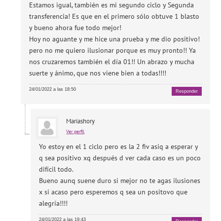
Estamos igual, también es mi segundo ciclo y Segunda
transferencia! Es que en el primero sólo obtuve 1 blasto
y bueno ahora fue todo mejor!
Hoy no aguante y me hice una prueba y me dio positivo!
pero no me quiero ilusionar porque es muy pronto!! Ya
nos cruzaremos también el día 01!! Un abrazo y mucha
suerte y ánimo, que nos viene bien a todas!!!!
24/01/2022 a las 18:50
Responder
Mariashory
Ver perfil
Yo estoy en el 1 ciclo pero es la 2 fiv asiq a esperar y
q sea positivo xq después d ver cada caso es un poco
difícil todo.
Bueno aunq suene duro si mejor no te agas ilusiones
x si acaso pero esperemos q sea un positovo que
alegría!!!!
24/01/2022 a las 19:43