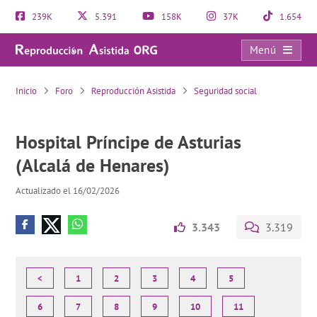
239K
5.391
158K
37K
1.654
Menú
Hospital Príncipe de Asturias (Alcalá de Henares)
Inicio
Foro
Reproducción Asistida
Seguridad social
Hospital Príncipe de Asturias
(Alcalá de Henares)
Actualizado el 16/02/2026
3.343
3.319
<
1
2
3
4
5
6
7
8
9
10
11