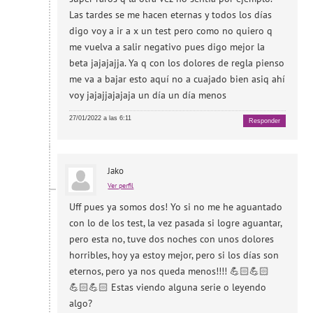
Las tardes se me hacen eternas y todos los días
digo voy a ir a x un test pero como no quiero q
me vuelva a salir negativo pues digo mejor la
beta jajajajja. Ya q con los dolores de regla pienso
me va a bajar esto aquí no a cuajado bien asiq ahí
voy jajajjajajaja un día un día menos
27/01/2022 a las 6:11
Responder
Jako
Ver perfil
Uff pues ya somos dos! Yo si no me he aguantado
con lo de los test, la vez pasada si logre aguantar,
pero esta no, tuve dos noches con unos dolores
horribles, hoy ya estoy mejor, pero si los días son
eternos, pero ya nos queda menos!!!! 💪🏻💪🏻
💪🏻💪🏻 Estas viendo alguna serie o leyendo
algo?