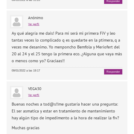
Responder
Anónimo
Ver perfil
Ay qué alegría me dais! Para mí será mi primera FiV y leo
tantas veces lo complicado q es quedarte en la ptimera, q a
veces me desanimo. Yo menponcho Bemfola y Meriofert del
20 al 24 y el 25 tengo la primera eco. ¿Alguna que vaya más
o menos como yo? Graciaas!!
09/01/2022 a las 19:17
Responder
VEGA30
Ver perfil
Buenas noches a tod@s!!me gustaría hacer una pregunta:
El ser asmatica y estar en tratamiento de mantenimiento
hay algún tipo de impedimento a la hora de realizar la fiv?
Muchas gracias