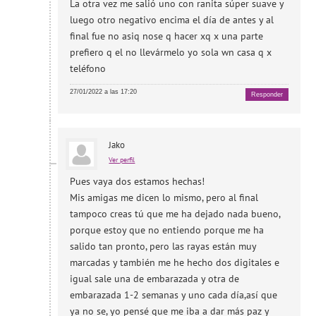
La otra vez me salió uno con ranita súper suave y
luego otro negativo encima el día de antes y al
final fue no asiq nose q hacer xq x una parte
prefiero q el no llevármelo yo sola wn casa q x
teléfono
27/01/2022 a las 17:20
Responder
Jako
Ver perfil
Pues vaya dos estamos hechas!
Mis amigas me dicen lo mismo, pero al final
tampoco creas tú que me ha dejado nada bueno,
porque estoy que no entiendo porque me ha
salido tan pronto, pero las rayas están muy
marcadas y también me he hecho dos digitales e
igual sale una de embarazada y otra de
embarazada 1-2 semanas y uno cada día,así que
ya no se, yo pensé que me iba a dar más paz y