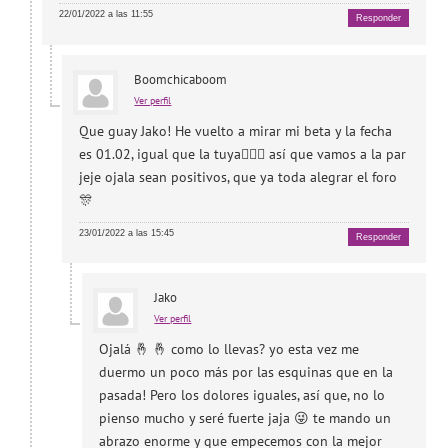
22/01/2022 a las 11:55
Responder
Boomchicaboom
Ver perfil
Que guay Jako! He vuelto a mirar mi beta y la fecha
es 01.02, igual que la tuya👍🏻🥳 así que vamos a la par
jeje ojala sean positivos, que ya toda alegrar el foro
🎊
23/01/2022 a las 15:45
Responder
Jako
Ver perfil
Ojalá 🤞 🤞 como lo llevas? yo esta vez me
duermo un poco más por las esquinas que en la
pasada! Pero los dolores iguales, así que, no lo
pienso mucho y seré fuerte jaja 😜 te mando un
abrazo enorme y que empecemos con la mejor