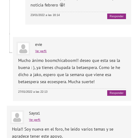
noticia febrero 🤩!
23/01/2022 a las 16:14
Responder
evie
Ver perfil
Mucho ánimo boomchicaboom!! deseo que esta sea la
buena : ), ya tienes chupada la betaespera. Como le he
dicho a jako, espero que la semana que viene esa
betaespera sea ecoespera. Mucha suerte!
27/01/2022 a las 22:13
Responder
Sayra1
Ver perfil
Hola!! Soy nueva en el foro, he leído varios temas y se
agradece tener este apoyo.