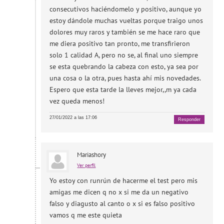
consecutivos haciéndomelo y positivo, aunque yo
estoy dándole muchas vueltas porque traigo unos
dolores muy raros y también se me hace raro que
me diera positivo tan pronto, me transfirieron
solo 1 calidad A, pero no se, al final uno siempre
se esta quebrando la cabeza con esto, ya sea por
una cosa o la otra, pues hasta ahí mis novedades.
Espero que esta tarde la lleves mejor,,m ya cada
vez queda menos!
27/01/2022 a las 17:06
Responder
Mariashory
Ver perfil
Yo estoy con runrún de hacerme el test pero mis
amigas me dicen q no x si me da un negativo
falso y diagusto al canto o x si es falso positivo
vamos q me este quieta