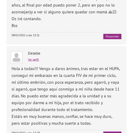
años, al final por edad puedo poner 2, pero en ppo no lo
aconsejan)y a ver si alguno quiere quedar con mamá 🙏🏻
Os iré contando.
Bss
08/01/2022 a las 13:11
Responder
Desebe
Ver perfil
Hola a todas!!! Vengo a daros ánimos, tras estar en el HUPA,
conseguí mi embarazo en la cuarta FIV de mi primer ciclo,
mi último embrión, con poca esperanza, pero agarró, y vaya
si agarró, que tengo aquí conmigo a mi niña desde hace 11
días. No puedo estar más agradecida a la unidad y a su
equipo por darme a mi hija, por el trato recibido y
profesionalidad durante todo el tratamiento.
Estáis en muy buenas manos, confiar, se hace muy duro,
pero estar positivas y mucha suerte a todas.
08/01/2022 a las 13:28