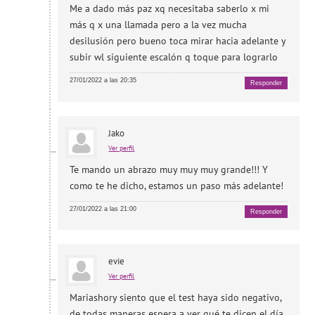
Me a dado más paz xq necesitaba saberlo x mi
más q x una llamada pero a la vez mucha
desilusión pero bueno toca mirar hacia adelante y
subir wl siguiente escalón q toque para lograrlo
27/01/2022 a las 20:35
Responder
Jako
Ver perfil
Te mando un abrazo muy muy muy grande!!! Y
como te he dicho, estamos un paso más adelante!
27/01/2022 a las 21:00
Responder
evie
Ver perfil
Mariashory siento que el test haya sido negativo,
de todas maneras espera a ver qué te dicen el día