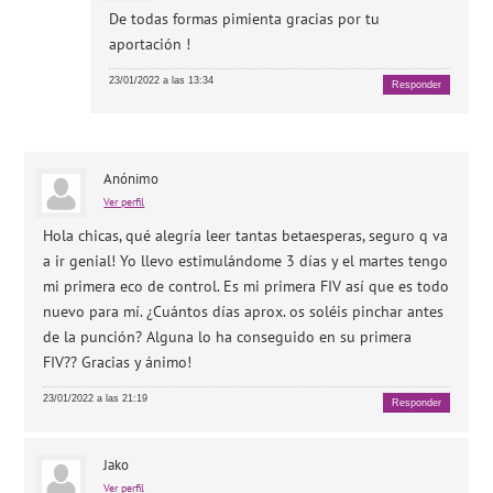
De todas formas pimienta gracias por tu
aportación !
23/01/2022 a las 13:34
Responder
Anónimo
Ver perfil
Hola chicas, qué alegría leer tantas betaesperas, seguro q va
a ir genial! Yo llevo estimulándome 3 días y el martes tengo
mi primera eco de control. Es mi primera FIV así que es todo
nuevo para mí. ¿Cuántos días aprox. os soléis pinchar antes
de la punción? Alguna lo ha conseguido en su primera
FIV?? Gracias y ánimo!
23/01/2022 a las 21:19
Responder
Jako
Ver perfil