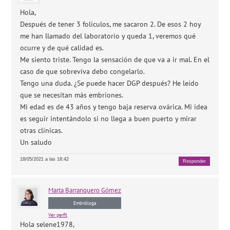
Hola,
Después de tener 3 folículos, me sacaron 2. De esos 2 hoy
me han llamado del laboratorio y queda 1, veremos qué
ocurre y de qué calidad es.
Me siento triste. Tengo la sensación de que va a ir mal. En el
caso de que sobreviva debo congelarlo.
Tengo una duda. ¿Se puede hacer DGP después? He leído
que se necesitan más embriones.
Mi edad es de 43 años y tengo baja reserva ovárica. Mi idea
es seguir intentándolo si no llega a buen puerto y mirar
otras clínicas.
Un saludo
18/05/2021 a las 18:42
Responder
Marta
Barranquero Gómez
Embrióloga
Ver perfil
Hola selene1978,