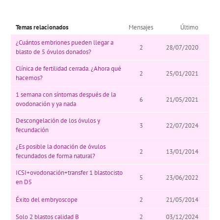
Temas relacionados
Mensajes
Último
¿Cuántos embriones pueden llegar a
2
28/07/2020
blasto de 5 óvulos donados?
Clínica de fertilidad cerrada. ¿Ahora qué
2
25/01/2021
hacemos?
1 semana con síntomas después de la
6
21/05/2021
ovodonación y ya nada
Descongelación de los óvulos y
3
22/07/2024
fecundación
¿Es posible la donación de óvulos
2
13/01/2014
fecundados de forma natural?
ICSI+ovodonación+transfer 1 blastocisto
5
23/06/2022
en D5
Éxito del embryoscope
2
21/05/2014
Solo 2 blastos calidad B
2
03/12/2024