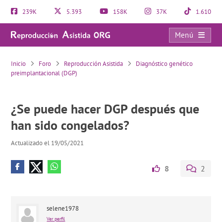
239K
5.393
158K
37K
1.610
Menú
¿Se puede hacer DGP después que han sido congelados?
Inicio
Foro
Reproducción Asistida
Diagnóstico genético
preimplantacional (DGP)
¿Se puede hacer DGP después que
han sido congelados?
Actualizado el 19/05/2021
8
2
selene1978
Ver perfil