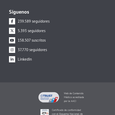
Síguenos
239.589 seguidores
5.393 seguidores
158.507 suscritos
37.770 seguidores
LinkedIn
Web de Contenido
Médico acreditada
por la AACI
Certificado de conformidad
con el Esquema Nacional de