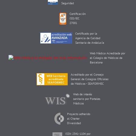
Seguridad
Certificación
ISO/IEC
27001
Certificado por la
Agencia de Calidad
Sanitaria de Andalucía
Web Médica Acreditada por
el Colegio de Médicos de
Barcelona
Acreditado por el Consejo
General de Colegios Oficiales
de Médicos - SEAFORMEC
Web de interés
sanitario por Portales
Médicos
Proyecto adherido
al Charter
Diversidad
ISSN 2341-1104 por