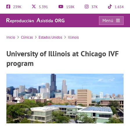
239K
5.391
158K
37K
1.654
Menú
University of Illinois at Chicago IVF program
Inicio
Clínicas
Estados Unidos
Illinois
University of Illinois at Chicago IVF
program