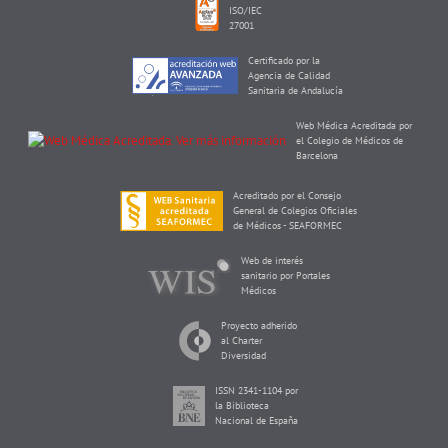
ISO/IEC
27001
Certificado por la
Agencia de Calidad
Sanitaria de Andalucía
Web Médica Acreditada por
el Colegio de Médicos de
Barcelona
Acreditado por el Consejo
General de Colegios Oficiales
de Médicos - SEAFORMEC
Web de interés
sanitario por Portales
Médicos
Proyecto adherido
al Charter
Diversidad
ISSN 2341-1104 por
la Biblioteca
Nacional de España