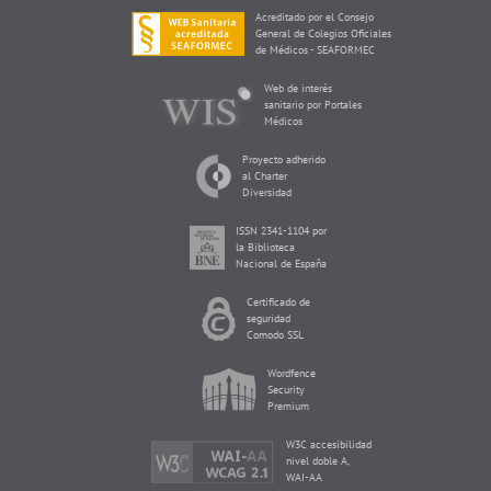
Acreditado por el Consejo
General de Colegios Oficiales
de Médicos - SEAFORMEC
Web de interés
sanitario por Portales
Médicos
Proyecto adherido
al Charter
Diversidad
ISSN 2341-1104 por
la Biblioteca
Nacional de España
Certificado de
seguridad
Comodo SSL
Wordfence
Security
Premium
W3C accesibilidad
nivel doble A,
WAI-AA