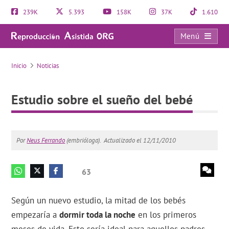
239K
5.393
158K
37K
1.610
Menú
Estudio sobre el sueño del bebé
Inicio
Noticias
Estudio sobre el sueño del bebé
Por
Neus Ferrando
(embrióloga).
Actualizado el 12/11/2010
63
Según un nuevo estudio, la mitad de los bebés
empezaría a
dormir toda la noche
en los primeros