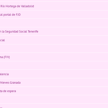
l Río Hortega de Valladolid
 al portal de FJD
n la Seguridad Social Tenerife
cial
na (FIV)
alencia
s Nieves Granada
sta de espera