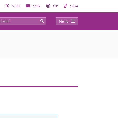
5.391
158K
37K
1.654
Menú
0