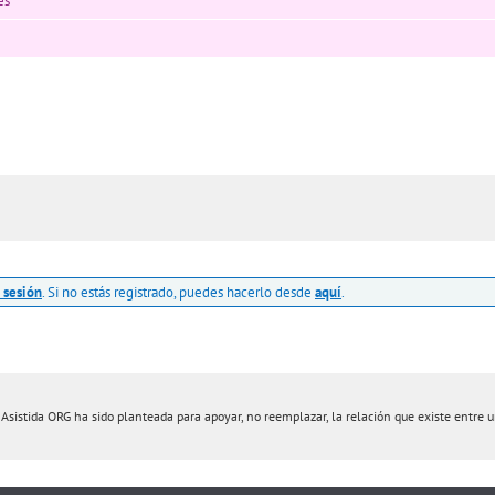
es
r sesión
. Si no estás registrado, puedes hacerlo desde
aquí
.
istida ORG ha sido planteada para apoyar, no reemplazar, la relación que existe entre un 