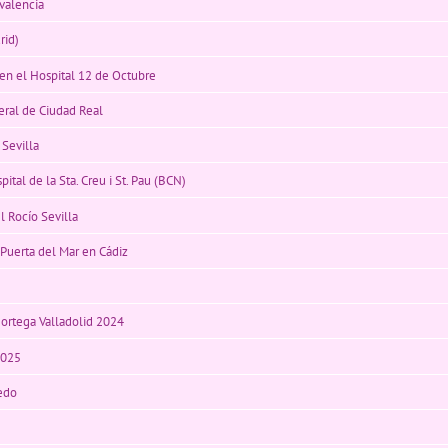
 valencia
rid)
n el Hospital 12 de Octubre
eral de Ciudad Real
 Sevilla
tal de la Sta. Creu i St. Pau (BCN)
l Rocío Sevilla
 Puerta del Mar en Cádiz
Hortega Valladolid 2024
2025
ledo