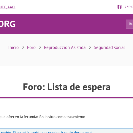
EC, AACI
.
239K
0
Lista de espera
Inicio
Foro
Reproducción Asistida
Seguridad social
Foro: Lista de espera
s que ofrecen la fecundación in vitro como tratamiento.
r sesión
. Si no estás registrado, puedes hacerlo desde
aquí
.