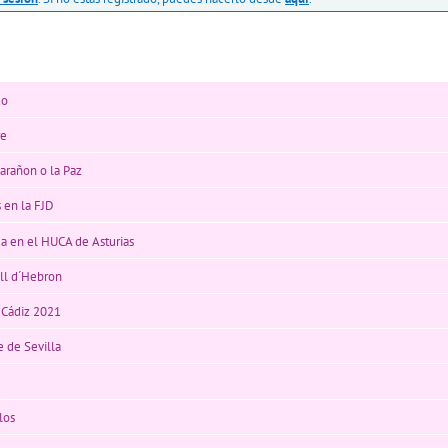
do
re
arañon o la Paz
 en la FJD
da en el HUCA de Asturias
all d´Hebron
r Cádiz 2021
e de Sevilla
los