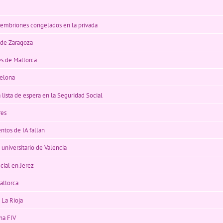
y embriones congelados en la privada
l de Zaragoza
es de Mallorca
celona
a lista de espera en la Seguridad Social
res
entos de IA fallan
o universitario de Valencia
icial en Jerez
allorca
 La Rioja
na FIV