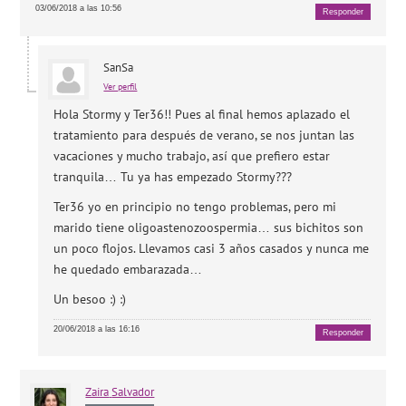
03/06/2018 a las 10:56
Responder
SanSa
Ver perfil
Hola Stormy y Ter36!! Pues al final hemos aplazado el
tratamiento para después de verano, se nos juntan las
vacaciones y mucho trabajo, así que prefiero estar
tranquila… Tu ya has empezado Stormy???
Ter36 yo en principio no tengo problemas, pero mi
marido tiene oligoastenozoospermia… sus bichitos son
un poco flojos. Llevamos casi 3 años casados y nunca me
he quedado embarazada…
Un besoo :) :)
20/06/2018 a las 16:16
Responder
Zaira
Salvador