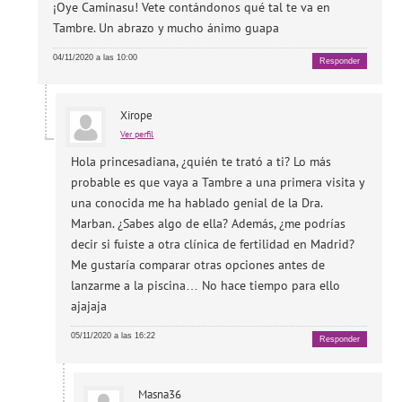
¡Oye Caminasu! Vete contándonos qué tal te va en
Tambre. Un abrazo y mucho ánimo guapa
04/11/2020 a las 10:00
Responder
Xirope
Ver perfil
Hola princesadiana, ¿quién te trató a ti? Lo más
probable es que vaya a Tambre a una primera visita y
una conocida me ha hablado genial de la Dra.
Marban. ¿Sabes algo de ella? Además, ¿me podrías
decir si fuiste a otra clínica de fertilidad en Madrid?
Me gustaría comparar otras opciones antes de
lanzarme a la piscina… No hace tiempo para ello
ajajaja
05/11/2020 a las 16:22
Responder
Masna36