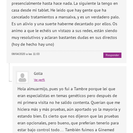
presencialmente hasta hace nada. La siguiente la tengo en
casa desde mi tablet. He leído que hay gente que ha
cancelado tratamientos a mansalva, y es un verdadero palo.
Es un alivio y una suerte haberme decantado por ellos. Os
animo a que le echéis un vistazo a sus redes, están siendo
muy resolutivos y aclaran bastantes dudas en sus directos
(hoy de hecho hay uno)
08/04/2020 a las 11:03
Responder
Golla
Ver perfil
Hola almuarmijo, pues yo fui a Tambre porque leí que
eran especialistas en temas genéticos pero después de
mi primera visita no he salido contenta. Querían que me
hiciera más y más pruebas, aún aportado yo la mayoría y
estando bien. Es cierto que nos dijeron que las pruebas
eran opcionales, pero bueno, que preferían tenerlo para
estar bajo control todo… También fuimos a Ginemed