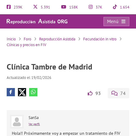
239K
5.391
158K
37K
1.654
Menú
Clínica Tambre de Madrid
Inicio
Foro
Reproducción Asistida
Fecundación in vitro
Clínicas y precios en FIV
Clínica Tambre de Madrid
Actualizado el 19/02/2026
93
74
SanSa
Ver perfil
Hola!! Próximamente voy a empezar un tratamiento de FIV