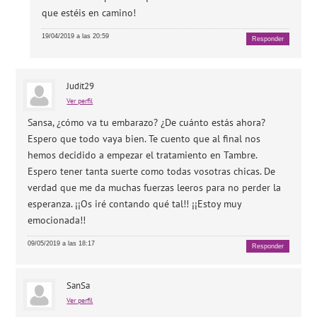
que estéis en camino!
19/04/2019 a las 20:59
Responder
Judit29
Ver perfil
Sansa, ¿cómo va tu embarazo? ¿De cuánto estás ahora?
Espero que todo vaya bien. Te cuento que al final nos
hemos decidido a empezar el tratamiento en Tambre.
Espero tener tanta suerte como todas vosotras chicas. De
verdad que me da muchas fuerzas leeros para no perder la
esperanza. ¡¡Os iré contando qué tal!! ¡¡Estoy muy
emocionada!!
09/05/2019 a las 18:17
Responder
SanSa
Ver perfil