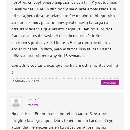
nosotros en Septiembre empezamos con la FIV y obtuvimos
8 embriones!! Fue un subidón y me quedé embarazada a la
primera, pero desgraciadamente fue un aborto bioquímico,
así que dejamos pasar un mes y volvimos a la carga con
otra transferencia que resultó negativa. Debido a los dos
fracasos, antes de Navidad decidimos transferir dos
embriones juntos y Zas!! Beta-hCG super positiva!! En la
eco solo había un saco, pero estamos muy felices. Es una
niña y ahora mismo estoy de 15 semanas.
Contadme cositas chicas que me hará muchísima ilusión!!! :)
:)
15/02/2019 a las 13:25
Responder
Judit29
Ver perfil
Hola chicas!! Enhorabuena por el embarazo Sansa, me
imagino la alegría que debes tener ahora mismo, ojalá yo
algún día me encuentre en tu situación. Ahora mismo