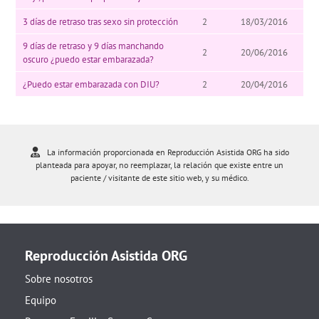
3 días de retraso tras sexo sin protección
2
18/03/2016
9 días de retraso y 9 días manchando
2
20/06/2016
oscuro ¿puedo estar embarazada?
¿Puedo estar embarazada con DIU?
2
20/04/2016
La información proporcionada en Reproducción Asistida ORG ha sido
planteada para apoyar, no reemplazar, la relación que existe entre un
paciente / visitante de este sitio web, y su médico.
Reproducción Asistida ORG
Sobre nosotros
Equipo