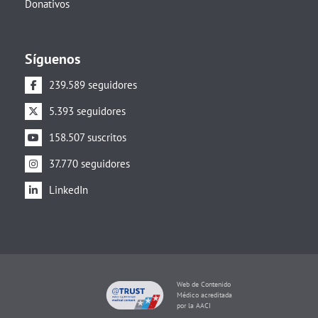
Donativos
Síguenos
239.589 seguidores
5.393 seguidores
158.507 suscritos
37.770 seguidores
LinkedIn
Web de Contenido
Médico acreditada
por la AACI