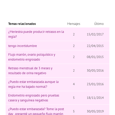
Temas relacionados
Mensajes
Último
¿Meriestra puede producir retrasos en la
2
15/02/2017
regla?
tengo incertidumbre
2
22/04/2015
Flujo marrón, ovario poliquístico y
2
08/01/2015
endometrio engrosado
Retraso menstrual de 3 meses y
2
30/05/2016
resultado de orina negativo
¿Puedo estar embarazada aunque la
4
23/01/2016
regla me ha bajado normal?
Endometrio engrosado pero pruebas
5
18/11/2014
casera y sanguínea negativas
¿Puedo estar embarazada? Tome la post
5
30/05/2019
day , presenté un pequeño flujo marrón