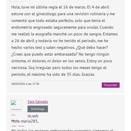
Hola, tuve mi última regla el 16 de marzo. El 4 de abril
estuve con el ginecólogo para una revisión rutinaria y me
comentó que todo estaba perfecto, solo que tenía el
endometrio engrosado seguramente para ovular. Cuando
me realizó la ecografía manché un poco de sangre. Estamos
a 26 de abril y todavía no he tenido el periodo, me he
hecho varios test y salen negativos. ¿Qué debo hacer?
¿Crees que puedo estar embarazada? No tengo ningún
síntoma, ni dolores, ni dolor en los senos. Estoy un poco
nerviosa. Soy irregular pero todos los meses tengo el
periodo, el máximo ha sido de 35 días. Gracias
26/04/2016 a las 17:55
Responder
Sara
Salgado
Embrióloga
Ver perfil
Hola maria285,
No todas las mujeres embarazadas presentas síntomas al