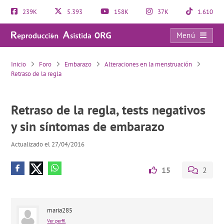
239K
5.393
158K
37K
1.610
Menú
Retraso de la regla, tests negativos y sin síntomas de embarazo
Inicio
Foro
Embarazo
Alteraciones en la menstruación
Retraso de la regla
Retraso de la regla, tests negativos
y sin síntomas de embarazo
Actualizado el 27/04/2016
15
2
maria285
Ver perfil