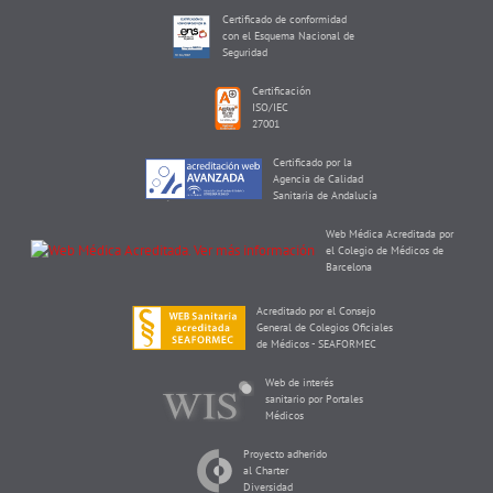
Certificado de conformidad
con el Esquema Nacional de
Seguridad
Certificación
ISO/IEC
27001
Certificado por la
Agencia de Calidad
Sanitaria de Andalucía
Web Médica Acreditada por
el Colegio de Médicos de
Barcelona
Acreditado por el Consejo
General de Colegios Oficiales
de Médicos - SEAFORMEC
Web de interés
sanitario por Portales
Médicos
Proyecto adherido
al Charter
Diversidad