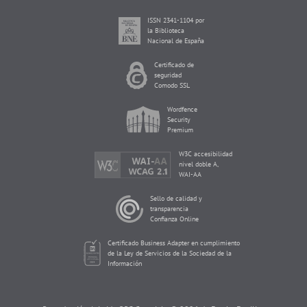
ISSN 2341-1104 por
la Biblioteca
Nacional de España
Certificado de
seguridad
Comodo SSL
Wordfence
Security
Premium
W3C accesibilidad
nivel doble A,
WAI-AA
Sello de calidad y
transparencia
Confianza Online
Certificado Business Adapter en cumplimiento
de la Ley de Servicios de la Sociedad de la
Información