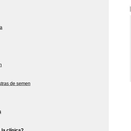
ra
n
stras de semen
s
la clínica?