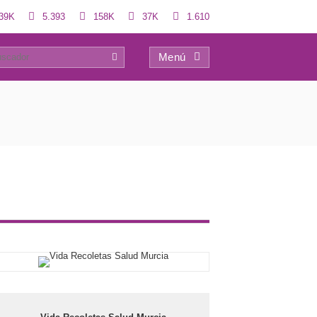
39K
5.393
158K
37K
1.610
Menú
11