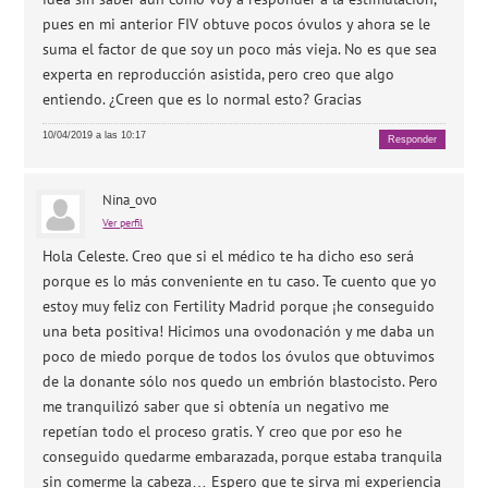
pues en mi anterior FIV obtuve pocos óvulos y ahora se le
suma el factor de que soy un poco más vieja. No es que sea
experta en reproducción asistida, pero creo que algo
entiendo. ¿Creen que es lo normal esto? Gracias
10/04/2019 a las 10:17
Responder
Nina_ovo
Ver perfil
Hola Celeste. Creo que si el médico te ha dicho eso será
porque es lo más conveniente en tu caso. Te cuento que yo
estoy muy feliz con Fertility Madrid porque ¡he conseguido
una beta positiva! Hicimos una ovodonación y me daba un
poco de miedo porque de todos los óvulos que obtuvimos
de la donante sólo nos quedo un embrión blastocisto. Pero
me tranquilizó saber que si obtenía un negativo me
repetían todo el proceso gratis. Y creo que por eso he
conseguido quedarme embarazada, porque estaba tranquila
sin comerme la cabeza… Espero que te sirva mi experiencia