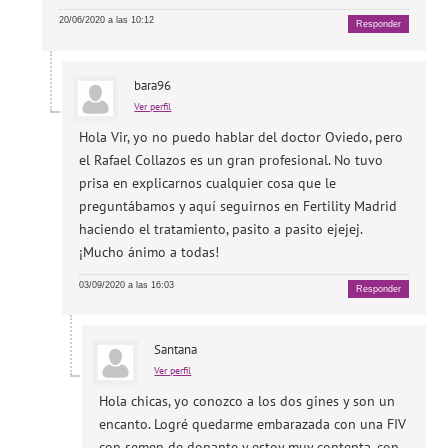
20/06/2020 a las 10:12
Responder
bara96
Ver perfil
Hola Vir, yo no puedo hablar del doctor Oviedo, pero
el Rafael Collazos es un gran profesional. No tuvo
prisa en explicarnos cualquier cosa que le
preguntábamos y aquí seguirnos en Fertility Madrid
haciendo el tratamiento, pasito a pasito ejejej.
¡Mucho ánimo a todas!
03/09/2020 a las 16:03
Responder
Santana
Ver perfil
Hola chicas, yo conozco a los dos gines y son un
encanto. Logré quedarme embarazada con una FIV
con semen de donante y estoy muy contenta, con