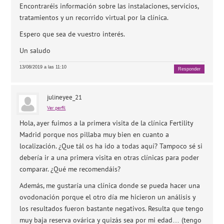
Encontraréis información sobre las instalaciones, servicios,
tratamientos y un recorrido virtual por la clínica.
Espero que sea de vuestro interés.
Un saludo
13/08/2019 a las 11:10
Responder
julineyee_21
Ver perfil
Hola, ayer fuimos a la primera visita de la clínica Fertility
Madrid porque nos pillaba muy bien en cuanto a
localización. ¿Que tál os ha ido a todas aquí? Tampoco sé si
debería ir a una primera visita en otras clínicas para poder
comparar. ¿Qué me recomendáis?
Además, me gustaría una clínica donde se pueda hacer una
ovodonación porque el otro día me hicieron un análisis y
los resultados fueron bastante negativos. Resulta que tengo
muy baja reserva ovárica y quizás sea por mi edad… (tengo