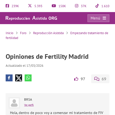
239K
5.393
158K
37K
1.610
Menú
Opiniones de Fertility Madrid
Inicio
Foro
Reproducción Asistida
Empezando tratamiento de
fertilidad
Opiniones de Fertility Madrid
Actualizado el 17/03/2026
97
69
BRSA
Ver perfil
Hola, dentro de poco voy a comenzar mi tratamiento de FIV