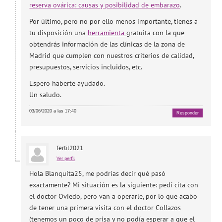
reserva ovárica: causas y posibilidad de embarazo
.
Por último, pero no por ello menos importante, tienes a
tu disposición una
herramienta
gratuita con la que
obtendrás información de las clínicas de la zona de
Madrid que cumplen con nuestros criterios de calidad,
presupuestos, servicios incluidos, etc.
Espero haberte ayudado.
Un saludo.
03/06/2020 a las 17:40
Responder
fertil2021
Ver perfil
Hola Blanquita25, me podrías decir qué pasó
exactamente? Mi situación es la siguiente: pedí cita con
el doctor Oviedo, pero van a operarle, por lo que acabo
de tener una primera visita con el doctor Collazos
(tenemos un poco de prisa y no podía esperar a que el