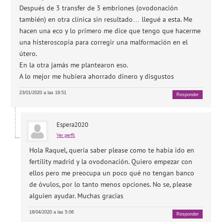
Después de 3 transfer de 3 embriones (ovodonación
también) en otra clínica sin resultado… llegué a esta. Me
hacen una eco y lo primero me dice que tengo que hacerme
una histeroscopia para corregir una malformación en el
útero.
En la otra jamás me plantearon eso.
A lo mejor me hubiera ahorrado dinero y disgustos
23/01/2020 a las 19:51
Responder
Espera2020
Ver perfil
Hola Raquel, quería saber please como te había ido en
fertility madrid y la ovodonación. Quiero empezar con
ellos pero me preocupa un poco qué no tengan banco
de óvulos, por lo tanto menos opciones. No se, please
alguien ayudar. Muchas gracias
18/04/2020 a las 5:06
Responder