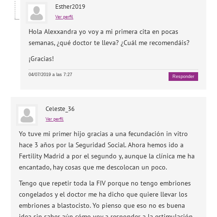
Esther2019
Ver perfil
Hola Alexxandra yo voy a mi primera cita en pocas
semanas, ¿qué doctor te lleva? ¿Cuál me recomendáis?
¡Gracias!
04/07/2019 a las 7:27
Responder
Celeste_36
Ver perfil
Yo tuve mi primer hijo gracias a una fecundación in vitro
hace 3 años por la Seguridad Social. Ahora hemos ido a
Fertility Madrid a por el segundo y, aunque la clínica me ha
encantado, hay cosas que me descolocan un poco.
Tengo que repetir toda la FIV porque no tengo embriones
congelados y el doctor me ha dicho que quiere llevar los
embriones a blastocisto. Yo pienso que eso no es buena
idea sin saber aún cómo voy a responder a la estimulación,