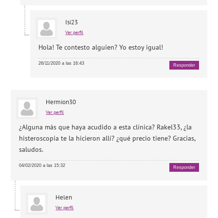
Isi23
Ver perfil
Hola! Te contesto alguien? Yo estoy igual!
26/11/2020 a las 16:43
Responder
Hermion30
Ver perfil
¿Alguna más que haya acudido a esta clínica? Rakel33, ¿la
histeroscopia te la hicieron allí? ¿qué precio tiene? Gracias,
saludos.
04/02/2020 a las 15:32
Responder
Helen
Ver perfil