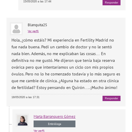
15/05/2020 a las 17:44
Responder
Blanquita25
Ver perfil
Hola, ¿cómo estáis? Mi experiencia en Fertility Madrid no
fue nada buena. Pedí un cambio de doctor y no le sentó
nada bien. Además, no me explicaban las cosas… En
definitiva no me gustó. Me dijeron que tenía baja reserva
ovárica pero que intentaríamos un ciclo con mis propios
óvulos. Pero no lo he comenzado todavía y lo más seguro es
que me cambie de clínica. ¿Alguna ha estado en otra clínica
de fertilidad? Estoy pensando en Quirón…. ¡Mucho ánimo!
18/05/2020 a las 17:31
Responder
Marta
Barranquero Gómez
Embrióloga
Ver perfil