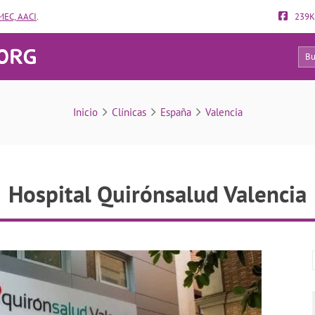
EC, AACI
.
239K
49
Hospital Quirónsalud Valencia
Inicio
Clínicas
España
Valencia
Hospital Quirónsalud Valencia