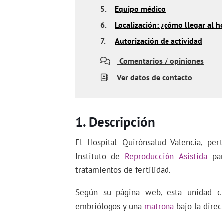
5.
Equipo médico
6.
Localización: ¿cómo llegar al h
7.
Autorización de actividad
Comentarios / opiniones
Ver datos de contacto
Descripción
El Hospital Quirónsalud Valencia, pe
Instituto de
Reproducción Asistida
par
tratamientos de fertilidad.
Según su página web, esta unidad cu
embriólogos y una
matrona
bajo la dire