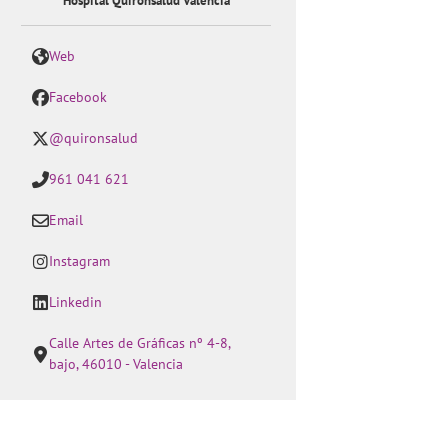
Hospital Quirónsalud Valencia
Web
Facebook
@quironsalud
961 041 621
Email
Instagram
Linkedin
Calle Artes de Gráficas nº 4-8,
bajo, 46010 - Valencia