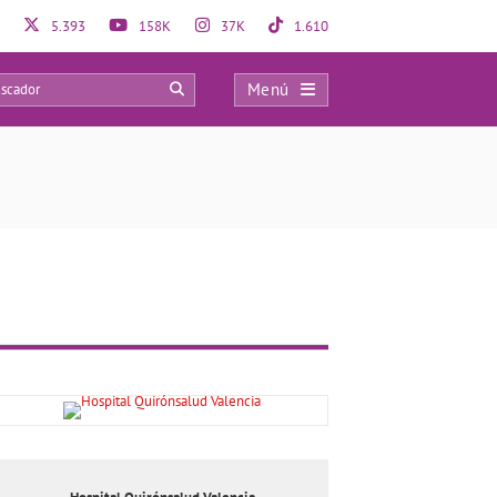
5.393
158K
37K
1.610
Menú
6