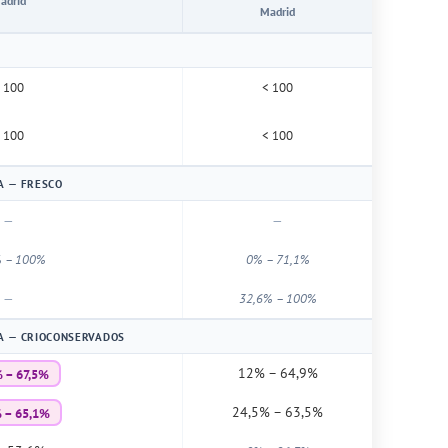
adrid
Madrid
 100
< 100
 100
< 100
A — FRESCO
—
—
 – 100%
0% – 71,1%
—
32,6% – 100%
A — CRIOCONSERVADOS
 – 67,5%
12% – 64,9%
 – 65,1%
24,5% – 63,5%