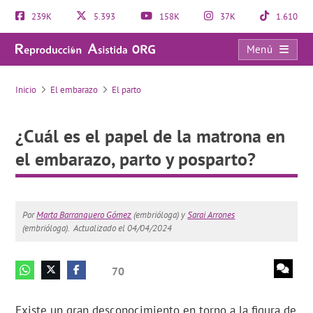
239K
5.393
158K
37K
1.610
Menú
¿Cuál es el papel de la matrona en el embarazo, parto y posparto?
Inicio
El embarazo
El parto
¿Cuál es el papel de la matrona en
el embarazo, parto y posparto?
Por
Marta Barranquero Gómez
(embrióloga) y
Sarai Arrones
(embrióloga).
Actualizado el 04/04/2024
70
Existe un gran desconocimiento en torno a la figura de