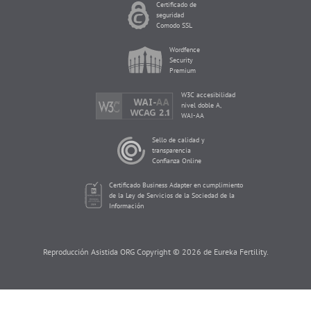
Certificado de
seguridad
Comodo SSL
Wordfence
Security
Premium
W3C accesibilidad
nivel doble A,
WAI-AA
Sello de calidad y
transparencia
Confianza Online
Certificado Business Adapter en cumplimiento
de la Ley de Servicios de la Sociedad de la
Información
Reproducción Asistida ORG Copyright © 2026 de Eureka Fertility.