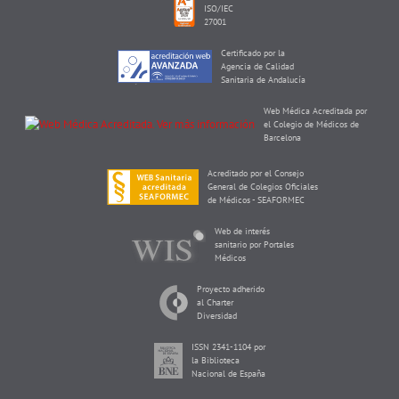
ISO/IEC
27001
Certificado por la
Agencia de Calidad
Sanitaria de Andalucía
Web Médica Acreditada por
el Colegio de Médicos de
Barcelona
Acreditado por el Consejo
General de Colegios Oficiales
de Médicos - SEAFORMEC
Web de interés
sanitario por Portales
Médicos
Proyecto adherido
al Charter
Diversidad
ISSN 2341-1104 por
la Biblioteca
Nacional de España