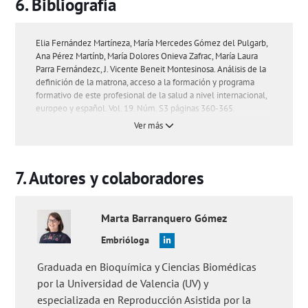
Bibliografía
Elia Fernández Martíneza, María Mercedes Gómez del Pulgarb,
Ana Pérez Martínb, María Dolores Onieva Zafrac, María Laura
Parra Fernándezc, J. Vicente Beneit Montesinosa. Análisis de la
definición de la matrona, acceso a la formación y programa
formativo de este profesional de la salud a nivel internacional,
europeo y español. Vol. 19. Núm. S3 páginas 360-365.
Noviembre 2018 (
Ver
)
Ver más
Jane Sandall, Hora Soltani, Simon Gates, Andrew Shennan,
Declan Devane. Midwife-led continuity models versus other
models of care for childbearing women. Cochrane Database
Autores y colaboradores
Syst Rev. 2016 Apr 28;4(4):CD004667 (
Ver
)
M-C Lagneaux. Nurse/midwife responsibility. Transfus Clin Biol.
Marta
Barranquero Gómez
2008 Nov;15(5):307-9. doi: 10.1016/j.tracli.2008.09.003 (
Ver
)
M Josefa Olloqui-Mundet, M Mar Cavia, Sara R Alonso-Torre,
Embrióloga
Celia Carrillo. Nutritional Education in the Midwife's
Consultation Room. Nutrients. 2023 Jun 27;15(13):2906. doi:
Graduada en Bioquímica y Ciencias Biomédicas
10.3390/nu15132906 (
Ver
)
por la Universidad de Valencia (UV) y
especializada en Reproducción Asistida por la
Preguntas de los usuarios:
'¿Qué diferencia hay entre matrona y