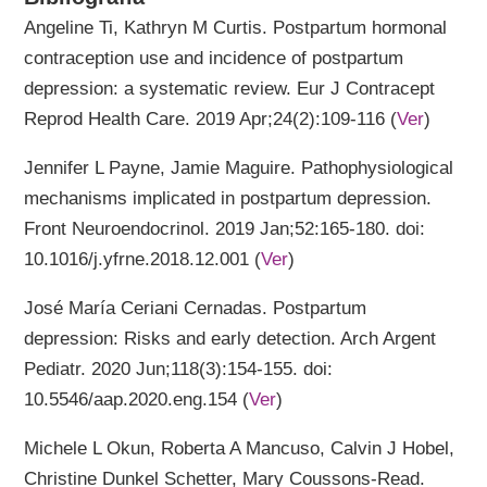
Angeline Ti, Kathryn M Curtis. Postpartum hormonal
contraception use and incidence of postpartum
depression: a systematic review. Eur J Contracept
Reprod Health Care. 2019 Apr;24(2):109-116 (
Ver
)
Jennifer L Payne, Jamie Maguire. Pathophysiological
mechanisms implicated in postpartum depression.
Front Neuroendocrinol. 2019 Jan;52:165-180. doi:
10.1016/j.yfrne.2018.12.001 (
Ver
)
José María Ceriani Cernadas. Postpartum
depression: Risks and early detection. Arch Argent
Pediatr. 2020 Jun;118(3):154-155. doi:
10.5546/aap.2020.eng.154 (
Ver
)
Michele L Okun, Roberta A Mancuso, Calvin J Hobel,
Christine Dunkel Schetter, Mary Coussons-Read.