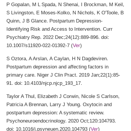
P Gopalan, M L Spada, N Shenai, I Brockman, M Keil,
S Livingston, E Moses-Kolko, N Nichols, K O'Toole, B
Quinn, J B Glance. Postpartum Depression-
Identifying Risk and Access to Intervention. Curr
Psychiatry Rep. 2022 Dec;24(12):889-896. doi:
10.1007/s11920-022-01392-7 (
Ver
)
S Oztora, A Arslan, A Caylan, H N Dagdeviren.
Postpartum depression and affecting factors in
primary care. Niger J Clin Pract. 2019 Jan;22(1):85-
91. doi: 10.4103/njcp.njcp_193_17.
Taylor A Thul, Elizabeth J Corwin, Nicole S Carlson,
Patricia A Brennan, Larry J Young. Oxytocin and
postpartum depression: A systematic review.
Psychoneuroendocrinology. 2020 Oct;120:104793.
doi: 10.1016/j.psyneuen.2020.104793 (
Ver
)