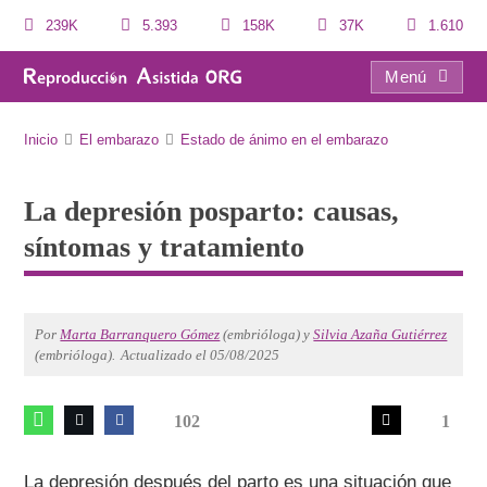
239K
5.393
158K
37K
1.610
Menú
La depresión posparto: causas, síntomas y tratamiento
Inicio
El embarazo
Estado de ánimo en el embarazo
La depresión posparto: causas,
síntomas y tratamiento
Por
Marta Barranquero Gómez
(embrióloga) y
Silvia Azaña Gutiérrez
(embrióloga).
Actualizado el 05/08/2025
102
1
La depresión después del parto es una situación que