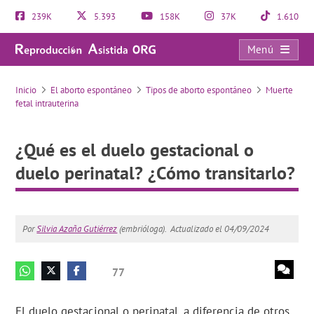
239K
5.393
158K
37K
1.610
Menú
¿Qué es el duelo gestacional o duelo perinatal? ¿Cómo transitarlo?
Inicio
El aborto espontáneo
Tipos de aborto espontáneo
Muerte
fetal intrauterina
¿Qué es el duelo gestacional o
duelo perinatal? ¿Cómo transitarlo?
Por
Silvia Azaña Gutiérrez
(embrióloga).
Actualizado el 04/09/2024
77
El duelo gestacional o perinatal, a diferencia de otros