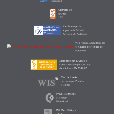
Seguridad
Certificación
ISO/IEC
27001
Certificado por la
Agencia de Calidad
Sanitaria de Andalucía
Web Médica Acreditada por
el Colegio de Médicos de
Barcelona
Acreditado por el Consejo
General de Colegios Oficiales
de Médicos - SEAFORMEC
Web de interés
sanitario por Portales
Médicos
Proyecto adherido
al Charter
Diversidad
ISSN 2341-1104 por