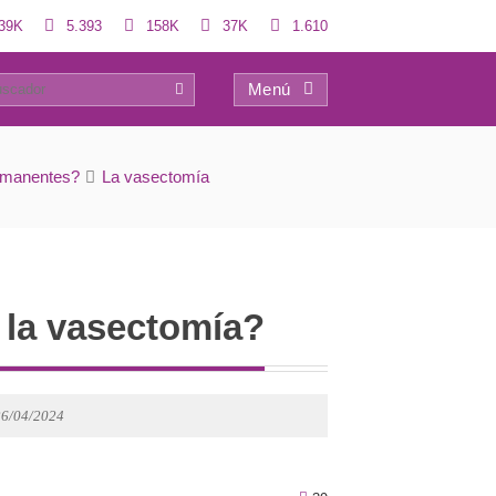
39K
5.393
158K
37K
1.610
Menú
39
ermanentes?
La vasectomía
 la vasectomía?
26/04/2024