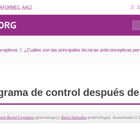
AFORMEC, AACI
.
2
60
ograma de control después de la vasectomía?
ceptivos
¿Cuáles son las principales técnicas anticonceptivas p
grama de control después de
rgio Rogel Cayetano
(ginecólogo) y
Zaira Salvador
(embrióloga).
Actualizado el 