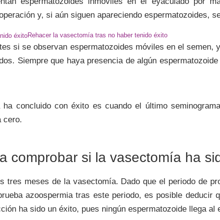
tan espermatozoides inmóviles en el eyaculado por má
operación y, si aún siguen apareciendo espermatozoides, s
Rehacer la vasectomía tras no haber tenido éxito
entes si se observan espermatozoides móviles en el semen, 
dos. Siempre que haya presencia de algún espermatozoide 
 ha concluido con éxito es cuando el último seminogram
 cero.
comprobar si la vasectomía ha sid
os tres meses de la vasectomía. Dado que el periodo de p
eba azoospermia tras este periodo, es posible deducir que
cción ha sido un éxito, pues ningún espermatozoide llega al e