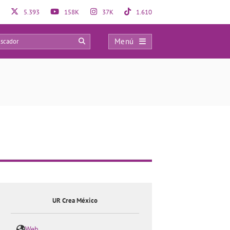
5.393
158K
37K
1.610
Menú
0
UR Crea México
Web