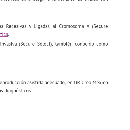
es Recesivas y Ligadas al Cromosoma X (Secure
tica
.
Invasiva (Secure Select), también conocido como
reproducción asistida adecuado, en UR Crea México
os diagnósticos: