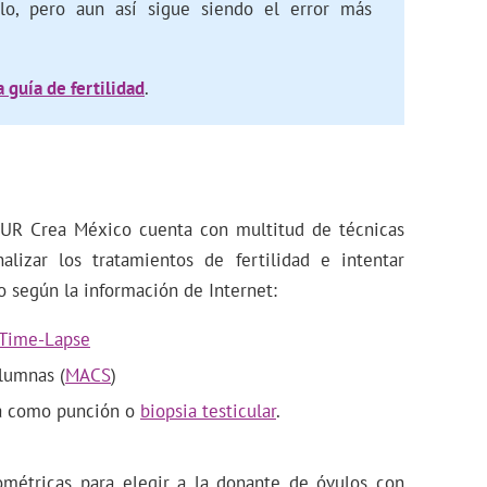
illo, pero aun así sigue siendo el error más
 guía de fertilidad
.
 UR Crea México cuenta con multitud de técnicas
lizar los tratamientos de fertilidad e intentar
 según la información de Internet:
Time-Lapse
lumnas (
MACS
)
ca como punción o
biopsia testicular
.
étricas para elegir a la donante de óvulos con