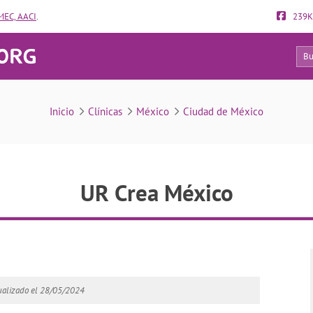
EC, AACI
.
239K
64
UR Crea México
Inicio
Clínicas
México
Ciudad de México
UR Crea México
ualizado el 28/05/2024